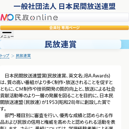
一般社団法人 日本民間放送連盟
民放online
会員社
専用ページ
メニュー
民放連賞
トップ
民放連賞
日本民間放送連盟賞(民放連賞、英文名:JBA Awards)
は、質の高い番組がより多く制作・放送されることを促すと
ともに、ＣＭ制作や技術開発の質的向上と、放送による社会
貢献活動等のより一層の発展を図ることを目的に、日本民
間放送連盟（民放連）が1953(昭和28)年に創設した賞で
す。
部門・種目別に審査を行い、優秀な成績と認められる作
品および民放の信用と権威を高めたと認められる活動を表
彰します。さらに、番組については、学識経験者等による選