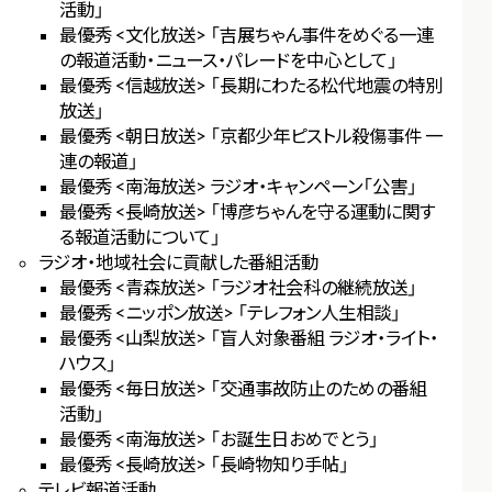
活動」
最優秀 <文化放送> 「吉展ちゃん事件をめぐる一連
の報道活動・ニュース・パレードを中心として」
最優秀 <信越放送> 「長期にわたる松代地震の特別
放送」
最優秀 <朝日放送> 「京都少年ピストル殺傷事件 一
連の報道」
最優秀 <南海放送> ラジオ・キャンペーン「公害」
最優秀 <長崎放送> 「博彦ちゃんを守る運動に関す
る報道活動について」
ラジオ・地域社会に貢献した番組活動
最優秀 <青森放送> 「ラジオ社会科の継続放送」
最優秀 <ニッポン放送> 「テレフォン人生相談」
最優秀 <山梨放送> 「盲人対象番組 ラジオ・ライト・
ハウス」
最優秀 <毎日放送> 「交通事故防止のための番組
活動」
最優秀 <南海放送> 「お誕生日おめでとう」
最優秀 <長崎放送> 「長崎物知り手帖」
テレビ報道活動