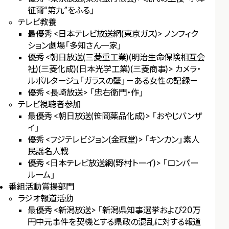
征爾“第九”をふる」
テレビ教養
最優秀 <日本テレビ放送網(東京ガス)> ノンフィク
ション劇場「多知さん一家」
優秀 <朝日放送(三菱重工業)(明治生命保険相互会
社)(三菱化成)(日本光学工業)(三菱商事)> カメラ・
ルポルタージュ「ガラスの壁」－ある女性の記録－
優秀 <長崎放送> 「忠右衛門・作」
テレビ視聴者参加
最優秀 <朝日放送(笹岡薬品化成)> 「おやじバンザ
イ」
優秀 <フジテレビジョン(金冠堂)> 「キンカン」素人
民謡名人戦
優秀 <日本テレビ放送網(野村トーイ)> 「ロンパー
ルーム」
番組活動賞揚部門
ラジオ報道活動
最優秀 <新潟放送> 「新潟県知事選挙および20万
円中元事件を契機とする県政の混乱に対する報道