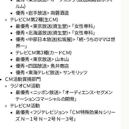
ルム)
優秀 <岩手放送> 両磐酒造
テレビＣＭ第2種(生ＣＭ)
最優秀 <東京放送(資生堂)> 「女性専科」
優秀 <北海道放送(資生堂)> 「女性専科」
優秀 <中部日本放送(松坂屋)> 「続・うちのママは世
界一」
テレビＣＭ第3種(カ－ドＣＭ)
最優秀 <東京放送> 山本山
優秀 <四国放送> 魚井商店
優秀 <東海テレビ放送> サンモリッツ
ＣＭ活動賞揚部門
ラジオＣＭ活動
最優秀 <ニッポン放送> 「オーディエンス・セグメン
テーションコマーシャルの開発」
テレビＣＭ活動
最優秀 <フジテレビジョン> 「ＣＭ特殊効果Ｎシリー
ズ Ｎ－１号 Ｎ－２号 Ｎ－３号」