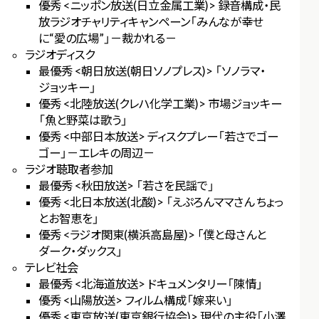
優秀 <ニッポン放送(日立金属工業)> 録音構成・民
放ラジオチャリティキャンペーン「みんなが幸せ
に“愛の広場”」－裁かれる－
ラジオディスク
最優秀 <朝日放送(朝日ソノプレス)> 「ソノラマ・
ジョッキー」
優秀 <北陸放送(クレハ化学工業)> 市場ジョッキー
「魚と野菜は歌う」
優秀 <中部日本放送> ディスクプレー「若さでゴー
ゴー」－エレキの周辺－
ラジオ聴取者参加
最優秀 <秋田放送> 「若さを民謡で」
優秀 <北日本放送(北酸)> 「えぷろんママさん ちょっ
とお智恵を」
優秀 <ラジオ関東(横浜高島屋)> ｢僕と母さんと
ダーク・ダックス」
テレビ社会
最優秀 <北海道放送> ドキュメンタリー「陳情」
優秀 <山陽放送> フィルム構成「嫁来い」
優秀 <東京放送(東京銀行協会)> 現代の主役「小澤