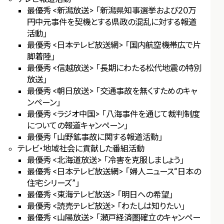
最優秀 <新潟放送> 「新潟県知事選挙および20万
円中元事件を契機とする県政の混乱に対する報道
活動」
最優秀 <日本テレビ放送網> 「国内航空機帯広で片
脚着陸」
最優秀 <信越放送> 「長期にわたる松代地震の特別
放送」
最優秀 <朝日放送> 「交通事故を無くすためのキャ
ンペーン」
最優秀 <ラジオ中国> 「八海事件を通じて裁判制度
についての報道キャンペーン」
最優秀 「山野鉱事故に関する報道活動」
テレビ・地域社会に貢献した番組活動
最優秀 <北海道放送> 「冷害を克服しましょう」
最優秀 <日本テレビ放送網> 「婦人ニュース“日本の
住宅シリーズ”」
最優秀 <東海テレビ放送> 「明日への希望」
最優秀 <読売テレビ放送> 「わたしは知りたい」
最優秀 <山陽放送> 「瀬戸経済圏確立のキャンペー