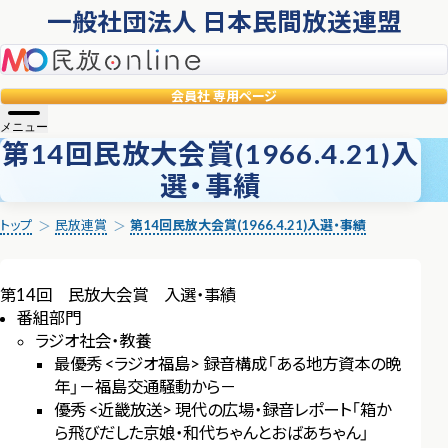
一般社団法人 日本民間放送連盟
民放online
会員社
専用ページ
メニュー
第14回民放大会賞(1966.4.21)入
選・事績
トップ
民放連賞
第14回民放大会賞(1966.4.21)入選・事績
第14回 民放大会賞 入選・事績
番組部門
ラジオ社会・教養
最優秀 <ラジオ福島> 録音構成「ある地方資本の晩
年」－福島交通騒動から－
優秀 <近畿放送> 現代の広場・録音レポート「箱か
ら飛びだした京娘・和代ちゃんとおばあちゃん」