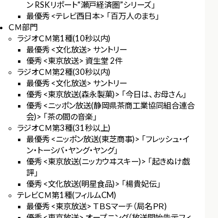
ン RSKリポート“瀬戸経済圏”シリーズ」
最優秀 <テレビ西日本> 「百万人のまち」
ＣＭ部門
ラジオＣＭ第1種(10秒以内)
最優秀 <文化放送> サントリー
優秀 <東京放送> 資生堂 2件
ラジオＣＭ第2種(30秒以内)
最優秀 <文化放送> サントリー
優秀 <東京放送(森永製菓)> 「今日は、お母さん」
優秀 <ニッポン放送(静岡県茶商工業協同組合連合
会)> 「茶の間の音楽」
ラジオＣＭ第3種(31秒以上)
最優秀 <ニッポン放送(東芝商事)> 「フレッシュ・イ
ン・トーシバ・ヤング・ヤング」
優秀 <東京放送(ニッカウヰスキー)> 「起きぬけ戯
評」
優秀 <文化放送(明星食品)> 「楊貴妃伝」
テレビＣＭ第1種(フィルムCM)
最優秀 <東京放送> ＴＢＳマーチ（局名ＰＲ)
優秀 <東京放送> オープニング（放送開始告示フィ