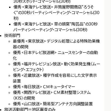
30秒スポット・コマーシャル(30秒)
優秀 <東海テレビ放送> 井筒屋野間商店“ろうそ
く”の30秒パーティシペーティング・コマーシャル(30
秒)
優秀 <東海テレビ放送> 草の頭窯“陶芸品”の30秒
パーティシペーティング・コマーシャル(30秒)
技術部門
最優秀 <東京放送> デジタル処理による特殊効果機
器の開発
優秀 <日本テレビ放送網> ニュースセンターの自動
化
優秀 <福井テレビジョン放送> 動く効果発生機（ムー
ビング・エフェクト）
優秀 <近畿放送> 種字作成を容易にした文字表示
装置
優秀 <毎日放送> ＣＭキュータイマー
優秀 <関西テレビ放送> ＣＭ素材整理システム
（KIS）の開発
優秀 <山口放送> 簡易型アンテナ方向調整装置
放送活動部門＝地区審査のみ