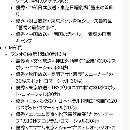
リーズ“拝啓カアチャン殿!!”
優秀 <中部日本放送> 東芝日曜劇場「露玉の首飾
り」
優秀 <朝日放送> 東京メグレ警視シリーズ最終回
「警視と最後の事件」
優秀 <中国放送> 「南国の赤ヘル」―素顔の日南
キャンプ―
ＣＭ部門
ラジオＣＭ(第1種)30秒以内
最優秀 <文化放送> 神田外語学院“企業”の30秒ス
ポット・コマーシャル(30秒)
優秀 <秋田放送> 奥羽アサヒ販売“スニーカー”の
30秒スポット・コマーシャル(30秒)
優秀 <東京放送> TBSブリタニカ“本”の30秒スポッ
ト・コマーシャル(30秒)
優秀 <ニッポン放送> 日本ヘラルド映画“映画”の20
秒スポット・コマーシャル(20秒)
優秀 <エフエム東京> 松下電器産業“カセットテー
プ”の30秒プログラム・コマーシャル(30秒)
優秀 <エフエム東京> シャープ“ステレオ・ラジオ・カ