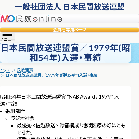
一般社団法人 日本民間放送連盟
民放online
会員社
専用ページ
メニュー
日本民間放送連盟賞／1979年(昭
和54年)入選・事績
トップ
民放連賞
日本民間放送連盟賞／1979年(昭和54年)入選・事績
昭和54年日本民間放送連盟賞 ”NAB Awards 1979” 入
選・事績
番組部門
ラジオ社会
最優秀 <信越放送> 録音構成「地域医療の灯はとも
せるか」