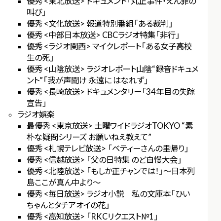
優秀 <東北放送> ドキュメント「丸正事件・えん罪の
叫び」
優秀 <文化放送> 報道特別番組「ある裁判」
優秀 <中部日本放送> CBCラジオ特集「非行」
優秀 <ラジオ関西> マイクレポート「ある女子高校
生の死」
優秀 <山陰放送> ラジオレポート山陰“録音ドキュメ
ント”「我が声聞け 永遠に はなれず」
優秀 <長崎放送> ドキュメンタリー「34年目の失踪
宣告」
ラジオ娯楽
最優秀 <東京放送> 土曜ワイドラジオTOKYO “素
朴な疑問シリーズ お願いねえ教えて”
優秀 <札幌テレビ放送> 「ベティーさんの里帰り」
優秀 <信越放送> 「父の日特集 のど自慢大会」
優秀 <北陸放送> 「もしか正チャンでは！」～日本列
島ここが真ん中より～
優秀 <毎日放送> ラジオ小説 私の文庫本「ひい
ちゃんとタチアオイの花」
優秀 <高知放送> 「RKCリクエスト№1」