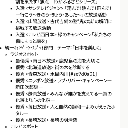
割を果たす「焦点 わがふるさとシリーズ」
入選 <サンテレビジョン> 「翔んで！跳んで！飛んで！
―行こう～きのう・きょう・あした～」の放送活動
入選 <山陽放送> 古代吉備の謎“鬼の城”の解明に
挑戦する放送活動
入選 <テレビ西日本> 緑のキャンペーン「私たちの
街にもっと緑を」
統一ｷｬﾝﾍﾟｰﾝ・ｽﾎﾟｯﾄ部門 テーマ：「日本を美しく」
ラジオスポット
最優秀 <南日本放送> 鹿児島の海を大切に
優秀 <北海道放送> 街の木を診断する
優秀 <青森放送> 水目内川 [#se9d0a01]
優秀 <ニッポン放送> ラブ・リバー・キャンペーン―
新田次郎編―
優秀 <静岡放送> みんなが誰かを支えてる―顔の
化粧より心の化粧―
優秀 <毎日放送> 人と自然の調和―よみがえったホ
タル―
優秀 <長崎放送> 長崎の明清楽
テレビスポット