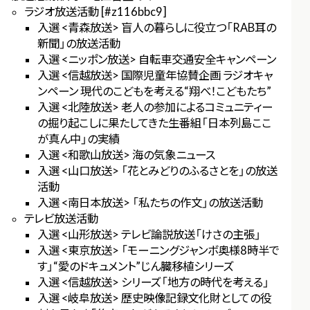
ラジオ放送活動 [#z116bbc9]
入選 <青森放送> 盲人の暮らしに役立つ「RAB耳の
新聞」の放送活動
入選 <ニッポン放送> 自転車交通安全キャンペーン
入選 <信越放送> 国際児童年協賛企画 ラジオキャ
ンペーン 現代のこどもを考える“翔べ！こどもたち”
入選 <北陸放送> 老人の参加によるコミュニティー
の掘り起こしに果たしてきた生番組「日本列島ここ
が真ん中」の実績
入選 <和歌山放送> 海の気象ニュース
入選 <山口放送> 「花とみどりのふるさとを」の放送
活動
入選 <南日本放送> 「私たちの作文」の放送活動
テレビ放送活動
入選 <山形放送> テレビ論説放送「けさの主張」
入選 <東京放送> 「モーニングジャンボ奥様8時半で
す」“愛のドキュメント”じん臓移植シリーズ
入選 <信越放送> シリーズ「地方の時代を考える」
入選 <岐阜放送> 歴史映像記録文化財としての役