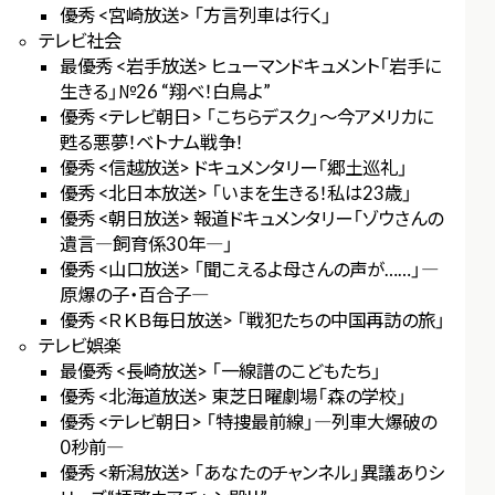
優秀 <宮崎放送> 「方言列車は行く」
テレビ社会
最優秀 <岩手放送> ヒューマンドキュメント「岩手に
生きる」№26 “翔べ！白鳥よ”
優秀 <テレビ朝日> 「こちらデスク」～今アメリカに
甦る悪夢！ベトナム戦争！
優秀 <信越放送> ドキュメンタリー「郷土巡礼」
優秀 <北日本放送> 「いまを生きる！私は23歳」
優秀 <朝日放送> 報道ドキュメンタリー「ゾウさんの
遺言―飼育係30年―」
優秀 <山口放送> 「聞こえるよ母さんの声が……」―
原爆の子・百合子―
優秀 <ＲＫＢ毎日放送> 「戦犯たちの中国再訪の旅」
テレビ娯楽
最優秀 <長崎放送> 「一線譜のこどもたち」
優秀 <北海道放送> 東芝日曜劇場「森の学校」
優秀 <テレビ朝日> 「特捜最前線」―列車大爆破の
0秒前―
優秀 <新潟放送> 「あなたのチャンネル」異議ありシ