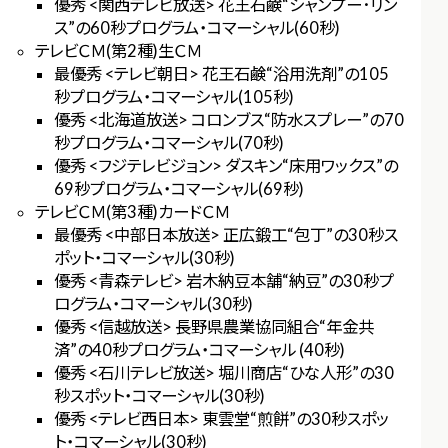
優秀 <関西テレビ放送> 花王石鹸“シャンプー･リン
ス”の60秒プログラム・コマーシャル(60秒)
テレビＣＭ(第2種)生ＣＭ
最優秀 <テレビ朝日> 花王石鹸“浴用洗剤”の105
秒プログラム・コマーシャル(105秒)
優秀 <北海道放送> コロンブス“防水スプレー”の70
秒プログラム・コマーシャル(70秒)
優秀 <フジテレビジョン> ダスキン“床用ワックス”の
69秒プログラム・コマーシャル(69秒)
テレビＣＭ(第3種)カードＣＭ
最優秀 <中部日本放送> 正広鍛工“包丁”の30秒ス
ポット・コマーシャル(30秒)
優秀 <青森テレビ> 岩木納豆本舗“納豆”の30秒プ
ログラム・コマーシャル(30秒)
優秀 <信越放送> 長野県農業協同組合“年金共
済”の40秒プログラム・コマーシャル (40秒)
優秀 <石川テレビ放送> 堀川商店“ひな人形”の30
秒スポット・コマーシャル(30秒)
優秀 <テレビ西日本> 東雲堂“煎餅”の30秒スポッ
ト・コマーシャル(30秒)