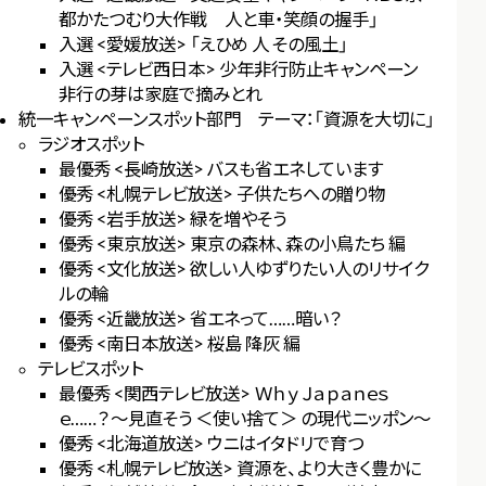
都かたつむり大作戦 人と車・笑顔の握手」
入選 <愛媛放送> 「えひめ 人 その風土」
入選 <テレビ西日本> 少年非行防止キャンペーン
非行の芽は家庭で摘みとれ
統一キャンペーンスポット部門 テーマ：「資源を大切に」
ラジオスポット
最優秀 <長崎放送> バスも省エネしています
優秀 <札幌テレビ放送> 子供たちへの贈り物
優秀 <岩手放送> 緑を増やそう
優秀 <東京放送> 東京の森林、森の小鳥たち 編
優秀 <文化放送> 欲しい人ゆずりたい人のリサイク
ルの輪
優秀 <近畿放送> 省エネって……暗い？
優秀 <南日本放送> 桜島 降灰 編
テレビスポット
最優秀 <関西テレビ放送> Ｗｈｙ Ｊａｐａｎｅｓ
ｅ……？～見直そう ＜使い捨て＞ の現代ニッポン～
優秀 <北海道放送> ウニはイタドリで育つ
優秀 <札幌テレビ放送> 資源を、より大きく豊かに