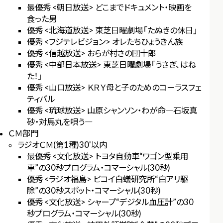
最優秀 <朝日放送> どこまでドキュメント・映画を
食った男
優秀 <北海道放送> 東芝日曜劇場「たぬきの休日」
優秀 <フジテレビジョン> オレたちひょうきん族
優秀 <信越放送> おらが村さの団十郎
優秀 <中部日本放送> 東芝日曜劇場「うさぎ、はね
た！」
優秀 <山口放送> ＫＲＹ母と子のためのコーラスフェ
ティバル
優秀 <琉球放送> 山原シャンソン・わが命―石坂真
砂・対馬丸を唄う―
ＣＭ部門
ラジオＣＭ(第1種)30'以内
最優秀 <文化放送> トヨタ自動車“ワゴン型乗用
車”の30秒プログラム・コマーシャル(30秒)
優秀 <ラジオ福島> ピコイ白蟻研究所“白アリ駆
除”の30秒スポット・コマーシャル(30秒)
優秀 <文化放送> シャープ“デジタル血圧計”の30
秒プログラム・コマーシャル(30秒)