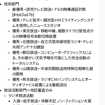
技術部門
最優秀 <読売テレビ放送> ＦＳの映像遅延対策
[#rb63a67b]
優秀 <テレビ岩手> 調光型ＨＭＩライティングシステ
ムを使用したニューススタジオ
優秀 <東京放送> 移動中継、複数マイクロ受信点か
らの映像信号自動切換装置
優秀 <北陸放送> 自立式塔体接地型ラジオ・テレビ
共用アンテナの建設
優秀 <朝日放送> コンピュータ・グラフィックスによ
る、きめ細かい天気予報を可能にした完全自動の
トータルシステム
優秀 <山陽放送> 中波同期放送用特殊位相等化器
の開発
優秀 <熊本放送> ラジオＣＭバンクシステムとオー
ディオファイル装置による番組送出
放送活動部門＝地区審査のみ
ラジオ放送活動
入選 <岩手放送> 体験手記 ノン・フィクション大賞