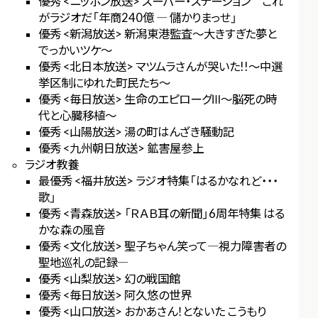
優秀 <ニッポン放送> スーパー・ステーション これ
がラジオだ「年商240億 ― 儲かりまっせ」
優秀 <新潟放送> 新潟東港監査～大きすぎた夢と
でっかいツケ～
優秀 <北日本放送> マツムラさんが哭いた!!～中選
挙区制にゆれた町民たち～
優秀 <毎日放送> 生命のエピローグⅢ～脳死の時
代と心臓移植～
優秀 <山陽放送> 湯の町はんざき騒動記
優秀 <九州朝日放送> 鉱害屋参上
ラジオ教養
最優秀 <福井放送> ラジオ特集「はるかなれど・・・
歌」
優秀 <青森放送> 「ＲＡＢ耳の新聞」6周年特集 はる
かな森の風音
優秀 <文化放送> 聖子ちゃん笑って―視力障害者の
聖地巡礼の記録―
優秀 <山梨放送> 幻の戦国館
優秀 <毎日放送> 阿久悠の世界
優秀 <山口放送> おかあさん！とないた こうもり