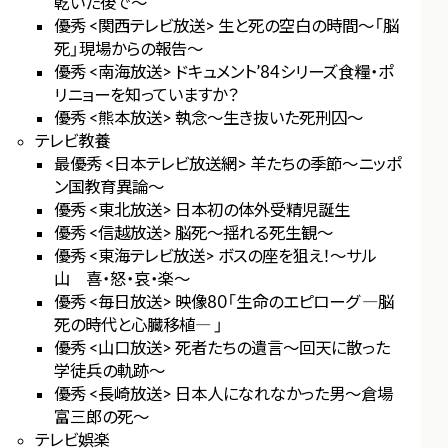
乾いた後で～
優秀 <関西テレビ放送> 生と死の空白の時間～「脳
死」現場からの報告～
優秀 <南海放送> ドキュメント’84シリーズ食糧・ポ
リニョーを知っていますか？
優秀 <熊本放送> 執念～生き抜いた死刑囚～
テレビ教養
最優秀 <日本テレビ放送網> 羊たちの季節～ニッポ
ン国教育異論～
優秀 <東北放送> 日本初の体外受精児誕生
優秀 <信越放送> 脳死～揺れる死生観～
優秀 <東海テレビ放送> ボスの座を狙え！～サル
山 喜・怒・哀・楽～
優秀 <毎日放送> 映像80「生命のエピローグ ―脳
死の時代と心臓移植― 」
優秀 <山口放送> 死者たちの遺言～回天に散った
学徒兵の軌跡～
優秀 <長崎放送> 日本人になれなかった男～倉場
富三郎の死～
テレビ娯楽