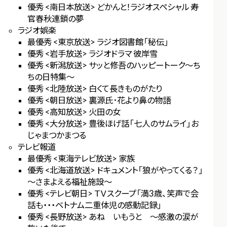
優秀 <南日本放送> どかんと！ラジオスペシャル 寿
官春秋連鎖の夢
ラジオ娯楽
最優秀 <東京放送> ラジオ図書館「秘伝」
優秀 <岩手放送> ラジオドラマ 彼岸雪
優秀 <新潟放送> サッと修吾のハッピートーク～ち
ちの日特集～
優秀 <北陸放送> 白くて長きものがたり
優秀 <朝日放送> 裏源氏･花より鼻の物語
優秀 <高知放送> 火田の女
優秀 <大分放送> 豊後ほげ話「七人のサムライ」お
じゃまつかまつる
テレビ報道
最優秀 <東海テレビ放送> 家族
優秀 <北海道放送> ドキュメント「狼がやってくる？」
～さまよえる福祉施設～
優秀 <テレビ朝日> ＴＶスクープ「満3歳、笑声で会
話も・・・ベトナム二重体児の感動記録」
優秀 <長野放送> あね いもうと ～感激の涙が