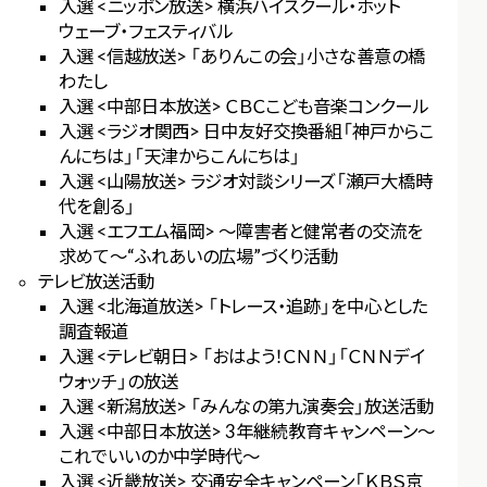
入選 <ニッポン放送> 横浜ハイスクール・ホット
ウェーブ・フェスティバル
入選 <信越放送> 「ありんこの会」小さな善意の橋
わたし
入選 <中部日本放送> ＣＢＣこども音楽コンクール
入選 <ラジオ関西> 日中友好交換番組「神戸からこ
んにちは」「天津からこんにちは」
入選 <山陽放送> ラジオ対談シリーズ「瀬戸大橋時
代を創る」
入選 <エフエム福岡> ～障害者と健常者の交流を
求めて～“ふれあいの広場”づくり活動
テレビ放送活動
入選 <北海道放送> 「トレース・追跡」を中心とした
調査報道
入選 <テレビ朝日> 「おはよう！ＣＮＮ」「ＣＮＮデイ
ウォッチ」の放送
入選 <新潟放送> 「みんなの第九演奏会」放送活動
入選 <中部日本放送> 3年継続教育キャンペーン～
これでいいのか中学時代～
入選 <近畿放送> 交通安全キャンペーン「ＫＢＳ京