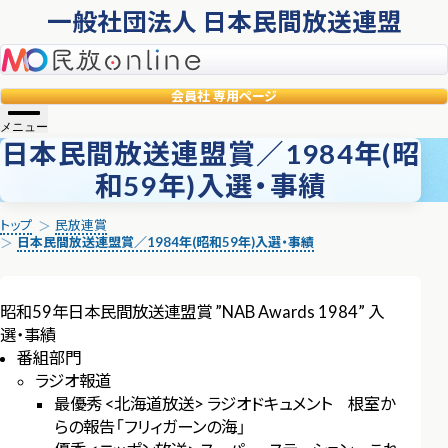
一般社団法人 日本民間放送連盟
民放online
会員社
専用ページ
メニュー
日本民間放送連盟賞／1984年(昭
和59年)入選・事績
トップ
民放連賞
日本民間放送連盟賞／1984年(昭和59年)入選・事績
昭和59年日本民間放送連盟賞 ”NAB Awards 1984” 入
選・事績
番組部門
ラジオ報道
最優秀 <北海道放送> ラジオドキュメント 根室か
らの報告「フリィガーンの海」