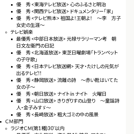
優 秀 <東海テレビ放送> 心のふるさと明治
優 秀 <関西テレビ放送> ドキュメンタリー「家」
優 秀 <テレビ熊本> 祖国よ！王朝よ！ ～李 方子
女史の生涯～
テレビ娯楽
最優秀 <中部日本放送> 元禄サラリーマン考 朝
日文左衛門の日記
優 秀 <北海道放送> 東芝日曜劇場「トランペット
の子守歌」
優 秀 <日本テレビ放送網> 天才・たけしの元気が
出るテレビ!!
優 秀 <静岡放送> 流離の詩 ～赤い靴はいてた
女の子～
優 秀 <朝日放送> ナイト in ナイト 火曜日
優 秀 <山口放送> きりぎりすの山登り ～童謡詩
人・金子みすゞ～
優 秀 <長崎放送> 粗大ゴミの中の風景
ＣＭ部門
ラジオＣＭ(第1種)30'以内