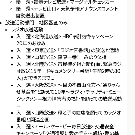
優 秀 <讀賣テレビ放送> マージナルチェッカー
優 秀 <テレビ山口> 天気予報アナウンスコメント
自動送出装置
放送活動部門＝地区審査のみ
ラジオ放送活動
入 選 <北海道放送> HBC家計簿キャンペーン
20年のあゆみ
入 選 <東京放送> 「ラジオ図書館」の放送と活動
入 選 <山梨放送> 健康一番！ みのり体操
入 選 <北陸放送> 市民権を得た新鮮血、緊急ラジ
オ放送15年 ドキュメンタリー番組「午前2時の80
人」ができるまで…
入 選 <大阪放送> ～目の不自由な方へ"通りゃん
せ基金を"と訴えて10年～ラジオ・チャリティ・ミュー
ジックソン＝視力障害者の福祉を願っての放送活動
＝
入 選 <山陽放送> 母と子の健康を願ってのラジオ
番組と関連企画
入 選 <アール・ケー・ビー毎日放送> 交通安全
キャンペーン「交通遺児に愛の手を～朝坊・愛の基