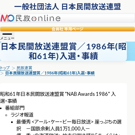
一般社団法人 日本民間放送連盟
民放online
会員社
専用ページ
メニュー
日本民間放送連盟賞／1986年(昭
和61年)入選・事績
トップ
民放連賞
日本民間放送連盟賞／1986年(昭和61年)入選・事績
昭和61年日本民間放送連盟賞 ”NAB Awards 1986” 入
選・事績
番組部門
ラジオ報道
最優秀 <アール・ケー・ビー毎日放送> 崖っぷちの選
択 －国鉄余剰人員1万1,000人－