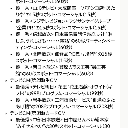
ポット・コマーシャル（60秒）
優 秀 <山形テレビ> 大成商事 "パチンコ店・あた
りや"の15秒スポット・コマーシャル（15秒）
優 秀 <フジテレビジョン> フジサンケイグループ
"企業ＰＲ"の15秒スポット・コマーシャル（15秒）
優 秀 <信越放送> 日本電信電話信越総支社 "淋
しさ、うれしさも・・・・・・電話"の60秒パーティシペー
ティング・コマーシャル（60秒）
優 秀 <北陸放送> 佃食品 "佃煮・お迦堂"の15秒
スポット・コマーシャル（15秒）
優 秀 <南日本放送> 薩摩ガラス工芸 "磯工芸
館"の60秒スポット・コマーシャル（60秒）
テレビＣＭ(第2種)生ＣＭ
最優秀 <テレビ朝日> 花王 "花王石鹸・ホワイト（ギ
フト）"の99秒プログラム・コマーシャル（99秒）
優 秀 <岩手放送> 三浦技術サービス "側溝のふた
あげ機"の208秒プログラム・コマーシャル（208秒）
テレビＣＭ(第3種)カードＣＭ
最優秀 <中部日本放送> 田中屋せんべい総本家
"みそせんべい"の30秒スポット・コマーシャル（30