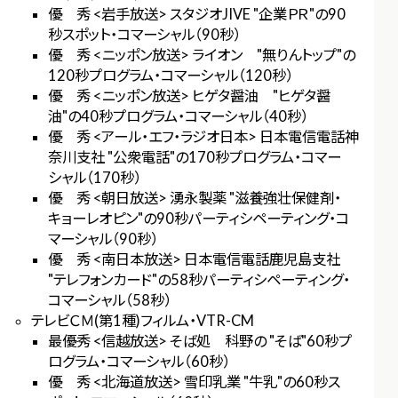
優 秀 <岩手放送> スタジオJIVE "企業ＰＲ"の90
秒スポット・コマーシャル（90秒）
優 秀 <ニッポン放送> ライオン "無りんトップ"の
120秒プログラム・コマーシャル（120秒）
優 秀 <ニッポン放送> ヒゲタ醤油 "ヒゲタ醤
油"の40秒プログラム・コマーシャル（40秒）
優 秀 <アール・エフ・ラジオ日本> 日本電信電話神
奈川支社 "公衆電話"の170秒プログラム・コマー
シャル（170秒）
優 秀 <朝日放送> 湧永製薬 "滋養強壮保健剤・
キョーレオピン"の90秒パーティシペーティング・コ
マーシャル（90秒）
優 秀 <南日本放送> 日本電信電話鹿児島支社
"テレフォンカード"の58秒パーティシペーティング・
コマーシャル（58秒）
テレビＣＭ(第1種)フィルム・VTR-CM
最優秀 <信越放送> そば処 科野の "そば"60秒プ
ログラム・コマーシャル（60秒）
優 秀 <北海道放送> 雪印乳業 "牛乳"の60秒ス