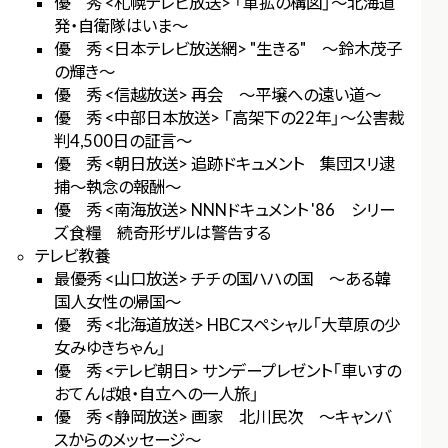
優 秀 <札幌テレビ放送> 「軍拡の構図」～北海道
発・自衛隊はいま～
優 秀 <日本テレビ放送網> "生きる" ～鈴木茂子
の輝き～
優 秀 <信越放送> 再会 ～平壌への遠い道～
優 秀 <中部日本放送> 「高架下の22年」～公害裁
判4,500日の証言～
優 秀 <朝日放送> 追跡ドキュメント 集団スリ逮
捕～執念の報酬～
優 秀 <南海放送> NNNドキュメント '86 シリー
ズ食糧 続奇形ザルは警告する
テレビ教養
最優秀 <山口放送> チチの国ハハの国 ～ある韓
国人女性の帰国～
優 秀 <北海道放送> HBCスペシャル「大草原の少
女みゆきちゃん」
優 秀 <テレビ朝日> サンデープレゼント「車いすの
おてんば娘・自立への一人旅」
優 秀 <静岡放送> 画家 北川民次 ～キャンバ
スからのメッセージ～