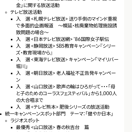
金」に関する放送活動
テレビ放送活動
入 選 <札幌テレビ放送> 送り手側のマインド重視
で多面的企画報道 ～幌延・核廃棄物処理施設誘
致問題の場合～
入 選 <日本テレビ放送網> '86国際女子駅伝
入 選 <静岡放送> SBS教育キャンペーン『シリー
ズ・教育現場から』
入 選 <東海テレビ放送> キャンペーン「マイリバー
堀川」
入 選 <朝日放送> 老人福祉不正告発キャンペー
ン
入 選 <山口放送> 歌声の輪はひろがって・・・「母
と子のためのコーラスフェスティバル」から1,000人
の大合唱まで
入 選 <テレビ熊本> 肥後シリーズの放送活動
統一キャンペーンスポット部門 テーマ：「健やか日本」
ラジオスポット
最優秀 <山口放送> 春の秋吉台 篇