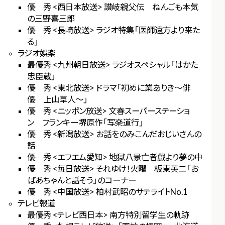
優 秀 <西日本放送> 讃岐親父伝 ねんごも本気
の三野喜三郎
優 秀 <長崎放送> ラジオ特集「医師遠方より来た
る」
ラジオ娯楽
最優秀 <九州朝日放送> ラジオスペシャル「はかた
忠臣蔵」
優 秀 <東北放送> ドラマ「初めに業ありき～俳
優 上山草人～」
優 秀 <ニッポン放送> 文春スーパーステーショ
ン フランキー堺原作「写楽道行」
優 秀 <新潟放送> お話をのみこんだおじいさんの
話
優 秀 <エフエム愛知> 地獄八景亡者戯より夢の中
優 秀 <毎日放送> それゆけ！火曜 板東英二「お
ばあちゃんと話そう」のコーナー
優 秀 <中国放送> 柏村武昭のサテライトNo.1
テレビ報道
最優秀 <テレビ西日本> 南方特別留学生の軌跡