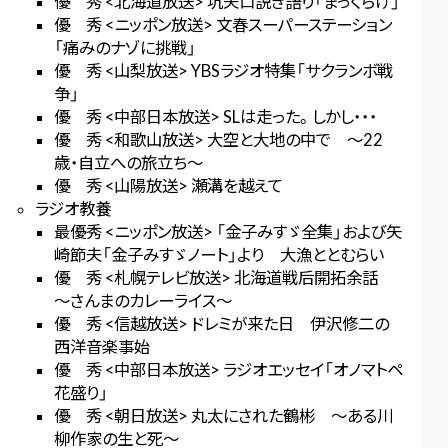
優 秀 <北海道放送> 坑夫口説き語り「まっくらけ」
優 秀 <ニッポン放送> 文春スーパーステーション
「痛みのナゾに挑戦」
優 秀 <山梨放送> YBSラジオ特集「サクランボ戦
争」
優 秀 <中部日本放送> SLは走った。しかし・・・
優 秀 <和歌山放送> 大空と大地の中で ～22
歳・自立への旅立ち～
優 秀 <山陽放送> 瀬溝を越えて
ラジオ教養
最優秀 <ニッポン放送> 「金子みすゞ全集」および矢
崎節夫「金子みすゞノート」より 大漁ととむらい
優 秀 <札幌テレビ放送> 北海道戦后開拓余話
～さんまのカレーライス～
優 秀 <信越放送> ドレミが来た日 伊沢修二の
西洋音楽事始
優 秀 <中部日本放送> ラジオエッセイ「オノマトペ
花盛り」
優 秀 <朝日放送> 丸太にされた鶴彬 ～ある川
柳作家の生と死～