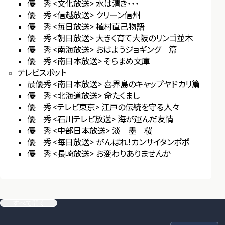
優 秀 <文化放送> 水は清き・・・
優 秀 <信越放送> クリーン信州
優 秀 <毎日放送> 植村直己物語
優 秀 <朝日放送> 大きく育て大阪のリンゴ並木
優 秀 <南海放送> おはようジョギング 篇
優 秀 <南日本放送> そらまめ文庫
テレビスポット
最優秀 <南日本放送> 喜界島のキャップヤドカリ篇
優 秀 <北海道放送> 命たくまし
優 秀 <テレビ東京> 江戸の伝統を守る人々
優 秀 <石川テレビ放送> 海が運んだ友情
優 秀 <中部日本放送> 淡 墨 桜
優 秀 <毎日放送> がんばれ！カンサイタンポポ
優 秀 <長崎放送> お変わりありませんか
すべて開く