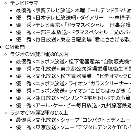
テレビドラマ
最優秀 <讀賣テレビ放送> 木曜ゴールデンドラマ「帰
優 秀 <日本テレビ放送網> ダイアリー ～車椅
優 秀 <テレビ東京> 「ドラマスペシャル 刑事弁
優 秀 <中部日本放送> ドラマスペシャル 父の
優 秀 <毎日放送> 東芝日曜劇場「君にささげる歌
ＣＭ部門
ラジオＣＭ(第1種)30'以内
最優秀 <ニッポン放送> 松下電器産業 "自動販売機"
優 秀 <文化放送> 東京都公衆浴場業環境衛生同業組
優 秀 <文化放送> 松下電器産業 "ビデオマックロー
優 秀 <ニッポン放送> ライオン "ガラスクリーナー・
優 秀 <ニッポン放送> ライオン "こどもはみがき"（
優 秀 <朝日放送> ゼンリン "住宅地図・ポチの声篇"
優 秀 <アール・ケー・ビー毎日放送> 九州旅客鉄道 
ラジオＣＭ(第2種)31'以上
最優秀 <文化放送> シャープ "コンパクトビデオムービ
優 秀 <東京放送> ソニー "デジタルデンスケTCD-D1