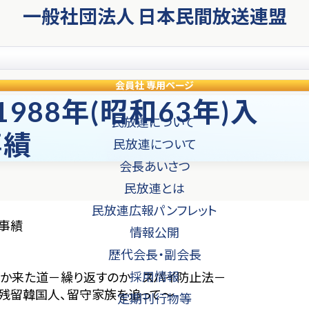
一般社団法人 日本民間放送連盟
会員社
専用ページ
88年(昭和63年)入
民放連について
事績
民放連について
会長あいさつ
民放連とは
民放連広報パンフレット
・事績
情報公開
歴代会長・副会長
採用情報
つか来た道－繰り返すのか スパイ防止法－
ン残留韓国人、留守家族を追って～
定期刊行物等