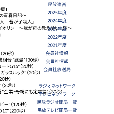
民放連賞
郷」
2025年度
子の青春日記～
2024年度
護人 吾が子殺人」
バイオリン ～我が母の教え給いし歌～
2023年度
」
2022年度
2021年度
会員社情報
（20秒）
合 "銭湯"（30秒）
会員社情報
ドG15"（20秒）
会員社放送局
ガラスルック"（20秒）
20秒）
（30秒）
ラジオネットワーク
"企業・母親にも定年篇"（30秒）
テレビネットワーク
民放ラジオ開局一覧
ー"（120秒）
民放テレビ開局一覧
0"（220秒）