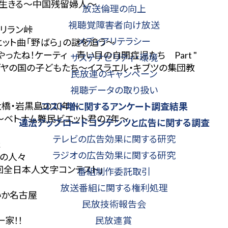
江に生きる～中国残留婦人～
放送倫理の向上
視聴覚障害者向け放送
アリラン峠
メディアリテラシー
ヒット曲「野ばら」の謎を追う～
"やったね！ケーティ 青い目の自閉症児たち Part "
サステナビリティ・環境
ユダヤの国の子どもたち～イスラエル・キブツの集団教
民放連のキャンペーン
視聴データの取り扱い
橋・岩黒島の10年～
コスト増に関する
アンケート調査結果
 ～ベトナム難民ビエット君の7年～
違法アップロードコンテンツと
広告に関する調査
テレビの広告効果に関する研究
た
ラジオの広告効果に関する研究
平の人々
回全日本人文字コンテスト」
番組制作委託取引
放送番組に関する権利処理
いか名古屋
民放技術報告会
家！！
民放連賞