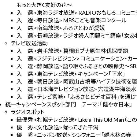
もっと大きく友好の花～
入 選 <東海ラジオ放送> RADIOおもしろコミュニ
入 選 <毎日放送> MBSこども音楽コンクール
入 選 <南海放送> ふるさとわが愛媛
入 選 <長崎放送> ラジオ婦人問題ミニ講座「女あ
テレビ放送活動
入 選 <岩手放送> 葛根田ブナ原生林伐採問題
入 選 <フジテレビジョン> コミュニケーション・カー
入 選 <静岡放送> 語り継ぐふるさとの映像史～S
入 選 <東海テレビ放送> キャンペーン「下水」
入 選 <朝日放送> 阿武山古墳等ハイテク技術を
入 選 <日本海テレビジョン放送> 宍道湖中海淡
入 選 <テレビ宮崎> 「ふるさとビデオ百科」を通
統一キャンペーンスポット部門 テーマ：「健やか日本」
ラジオスポット
最優秀 <札幌テレビ放送> Like a This Old Man（
優 秀 <文化放送> 帰ってきた干潟
優 秀 <ニッポン放送> シンフォニー「雑木林の春」