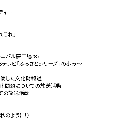
ティー
れこれ」
ニバル夢工場 '87
BSテレビ「ふるさとシリーズ」の歩み～
駆使した文化財報道
水化問題についての放送活動
じての放送活動
この私のように！）