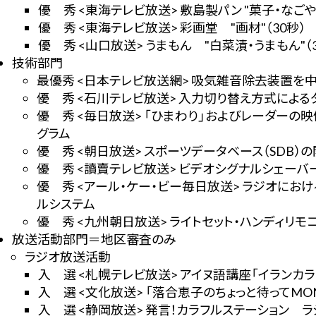
優 秀 <東海テレビ放送> 敷島製パン "菓子・なごやん
優 秀 <東海テレビ放送> 彩画堂 "画材"（30秒）
優 秀 <山口放送> うまもん "白菜漬・うまもん"（3
技術部門
最優秀 <日本テレビ放送網> 吸気雑音除去装置を
優 秀 <石川テレビ放送> 入力切り替え方式による
優 秀 <毎日放送> 「ひまわり」およびレーダー
グラム
優 秀 <朝日放送> スポーツデータベース（SDB）
優 秀 <讀賣テレビ放送> ビデオシグナルシェーバ
優 秀 <アール・ケー・ビー毎日放送> ラジオにお
ルシステム
優 秀 <九州朝日放送> ライトセット・ハンディリモ
放送活動部門＝地区審査のみ
ラジオ放送活動
入 選 <札幌テレビ放送> アイヌ語講座「イランカラ
入 選 <文化放送> 「落合恵子のちょっと待ってMO
入 選 <静岡放送> 発言！カラフルステーション 