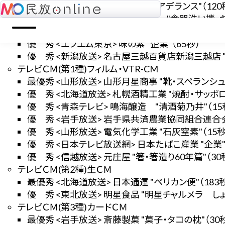
優 秀 <東京放送> アデランス "アデランス"（120
民放online
優 秀 <文化放送> 松下電器産業 "食器洗い機・キ
優 秀 <ニッポン放送> シャープ "人工知能エアコン"
優 秀 <エフエム東京> 味の素 "企業"（65秒）
優 秀 <新潟放送> 名古屋三越百貨店新潟三越店 "
テレビＣＭ(第1種)フィルム・VTR-CM
最優秀 <山形放送> 山形月星商事 "靴・スペランシュー
優 秀 <北海道放送> 札幌酒精工業 "焼酎・サッポロソ
優 秀 <青森テレビ> 鳴海醸造 "清酒菊乃井"（15
優 秀 <岩手放送> 岩手県共済農業協同組合連合会 
優 秀 <山形放送> 電気化学工業 "石灰窒素"（15秒
優 秀 <日本テレビ放送網> 日本たばこ産業 "企業"
優 秀 <信越放送> 元庄屋 "箸・箸造り60年篇"（30
テレビＣＭ(第2種)生ＣＭ
最優秀 <北海道放送> 日本通運 "ペリカン便"（183
優 秀 <東北放送> 明星食品 "明星チャルメラ しょう
テレビＣＭ(第3種)カードＣＭ
最優秀 <岩手放送> 斎藤製菓 "菓子・タコの枕"（30