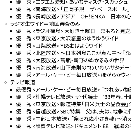
優 秀 <エフエム愛知> あいちディスク・スカッシ
優 秀 <南海放送> 「正岡子規 ザ・ベースボール」
優 秀 <長崎放送> アジア OH！ENKA 日本の
ラジオ生ワイド＝地区審査のみ
優 秀 <ラジオ福島> 大好き土曜日 まもると晃
優 秀 <東京放送> 大沢悠里のゆうゆうワイド
優 秀 <山梨放送> YBSおはようワイド
優 秀 <北陸放送> ～日本列島ここが真ん中～「な
優 秀 <大阪放送> 鶴瓶・新野のぬかるみの世界
優 秀 <南海放送> 山下泰則の "わいわいサタデー"
優 秀 <アール・ケー・ビー毎日放送> ほがらかウ
テレビ報道
最優秀 <アール・ケー・ビー毎日放送> 「つれあい
優 秀 <札幌テレビ放送> ザ・代議士 '88年春、
優 秀 <東京放送> 報道特集「日米兵士の昼食会
優 秀 <信越放送> SBC特集 父は、夫は、戦争に
優 秀 <中部日本放送> 「祭られぬ小さき魂」～消
優 秀 <讀賣テレビ放送> ドキュメント'88 戦