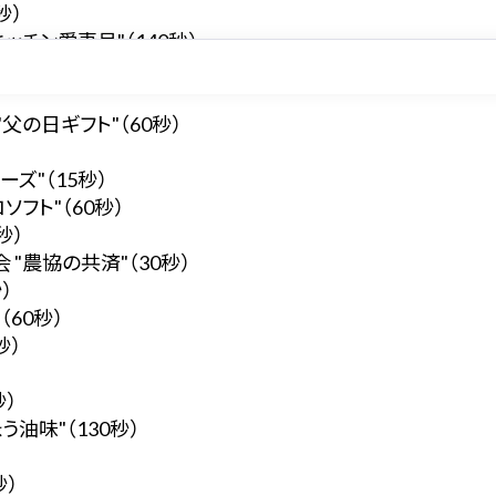
秒）
ッチン愛妻号"（140秒）
（95秒）
父の日ギフト"（60秒）
ズ"（15秒）
フト"（60秒）
秒）
"農協の共済"（30秒）
）
（60秒）
秒）
秒）
油味"（130秒）
秒）