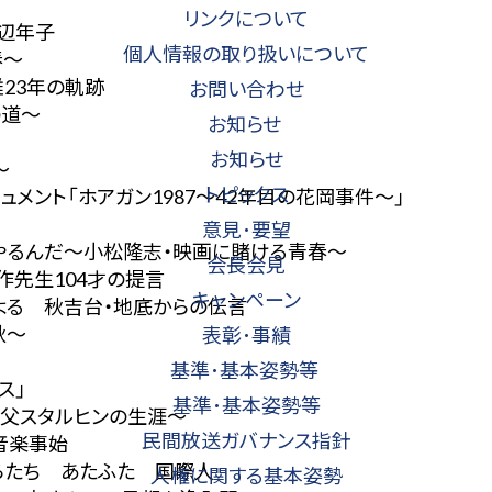
リンクについて
渡辺年子
個人情報の取り扱いについて
春～
雄23年の軌跡
お問い合わせ
の道～
お知らせ
お知らせ
～
トピックス
ュメント「ホアガン1987～42年目の花岡事件～」
意見･要望
をやるんだ～小松隆志・映画に賭ける青春～
会長会見
作先生104才の提言
キャンペーン
による 秋吉台・地底からの伝言
秋～
表彰･事績
基準･基本姿勢等
ス」
基準･基本姿勢等
 父スタルヒンの生涯～
民間放送ガバナンス指針
音楽事始
 おらたち あたふた 国際人
人権に関する基本姿勢