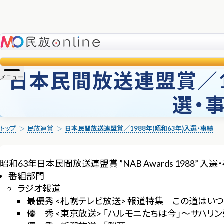
民放online
日本民間放送連盟賞／19
メニュー
選・
トップ
民放連賞
日本民間放送連盟賞／1988年(昭和63年)入選・事績
昭和63年日本民間放送連盟賞 ”NAB Awards 1988” 入選
番組部門
ラジオ報道
最優秀 <札幌テレビ放送> 報道特集 この道はい
優 秀 <東京放送> 「ハルモニたちは今」～サハリ