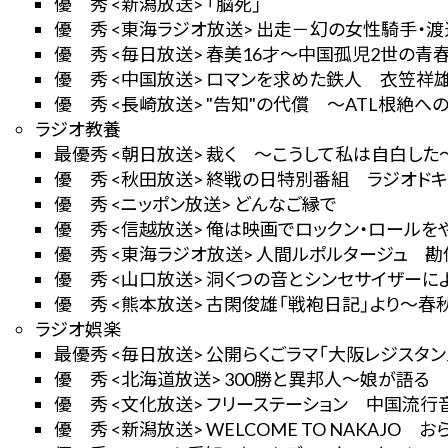
優 秀 <新潟放送> 「脳死」
優 秀 <東海ラジオ放送> 出走－幻の女性騎手・
優 秀 <毎日放送> 春美16才～中国孤児2世の青
優 秀 <中国放送> ロマンを求めた鉄人 衣笠祥
優 秀 <長崎放送> "告知"の代償 ～ATL根絶へ
ラジオ教養
最優秀 <朝日放送> 裁く ～こうして私は自白した
優 秀 <秋田放送> 終戦の日特別番組 ラジオドキ
優 秀 <ニッポン放送> どんなご縁で
優 秀 <信越放送> 俺は映画でロックン・ロール
優 秀 <東海ラジオ放送> 人間ルポルタージュ 勘
優 秀 <山口放送> 洞くつの音とシンセサイザー
優 秀 <熊本放送> 古閑俊雄「戦袍日記」より～春
ラジオ娯楽
最優秀 <毎日放送> 公開らくごラマ「大阪レジスタン
優 秀 <北海道放送> 300勝と異邦人～娘が語る
優 秀 <文化放送> フリーステーション 中国流行
優 秀 <新潟放送> WELCOME TO NAKAJO