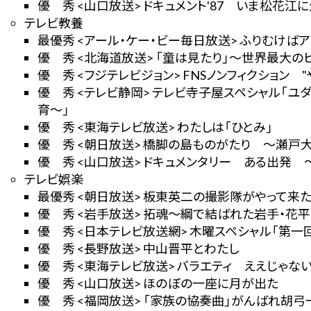
優 秀 <山口放送> ドキュメント'87 いま松花
テレビ教養
最優秀 <アール・ケー・ビー毎日放送> ふりむけば
優 秀 <北海道放送> 「童は見たり」～世界最大の
優 秀 <フジテレビジョン> FNSノンフィクション 
優 秀 <テレビ静岡> テレビ寺子屋スペシャル「
育～」
優 秀 <東海テレビ放送> わたしは「ひとみ」
優 秀 <朝日放送> 橋脚の島ものがたり ～瀬戸大
優 秀 <山口放送> ドキュメンタリー ある出発
テレビ娯楽
最優秀 <朝日放送> 板東英二の撮影隊がやって来
優 秀 <岩手放送> 拓魂～綱で結ばれた岩手・花
優 秀 <日本テレビ放送網> 木曜スペシャル「第一
優 秀 <長野放送> 中山晋平とわたし
優 秀 <東海テレビ放送> バラエティ ええじゃな
優 秀 <山口放送> ほのぼの一座に月が出た
優 秀 <福岡放送> 「家族の協奏曲」がんばれ胡弓一