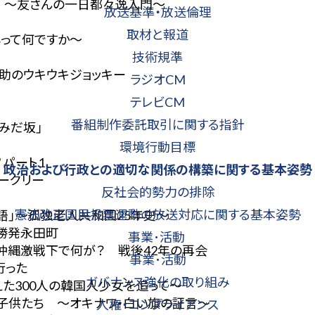
ュ ～友さんの一日都々逸入門～
放送基準・放送倫理
取材と報道
心って何ですか～
技術規準
之助のウキウキジョッキー
ラジオCM
テレビCM
番組制作委託取引に関する指針
みだ坂」
環境行動目標
 パート1
政治および行政との
適切な関係の構築に
関する基本姿勢
ィークリー
反社会的勢力の排除
憲法改正国民投票運動の放送対応に関する基本姿勢
物語」～孤独老人共和国25年史～
十勝発永田町
事業･活動
」沖縄激戦下で何が？ 戦後42年の再会
事業･活動
行った
ガバナンス強化の取り組み
えた300人の韓国人少女を追って～
場の子供たち ～オキナワ・白い旗の証言～
人権・コンプライアンス