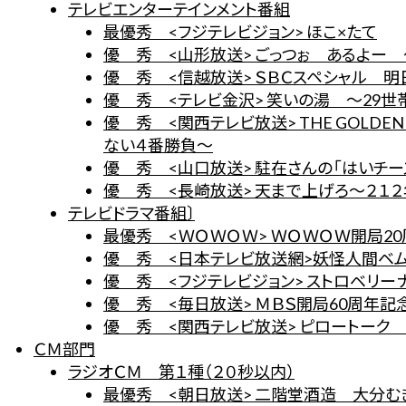
テレビエンターテインメント番組
最優秀 <フジテレビジョン> ほこ×たて
優 秀 <山形放送> ごっつぉ あるよー
優 秀 <信越放送> ＳＢＣスペシャル 
優 秀 <テレビ金沢> 笑いの湯 ～29
優 秀 <関西テレビ放送> THE GOLDE
ない４番勝負～
優 秀 <山口放送> 駐在さんの「はいチー
優 秀 <長崎放送> 天まで上げろ～２１
テレビドラマ番組〕
最優秀 <ＷＯＷＯＷ> ＷＯＷＯＷ開局20周年
優 秀 <日本テレビ放送網>妖怪人間ベ
優 秀 <フジテレビジョン> ストロベリー
優 秀 <毎日放送> ＭＢＳ開局60周年
優 秀 <関西テレビ放送> ピロートーク
ＣＭ部門
ラジオＣＭ 第１種（２０秒以内）
最優秀 <朝日放送> 二階堂酒造 大分むぎ