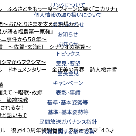
リンクについて
ル ふるさとをもう一度～ウィーンに響く「コカリナ」
個人情報の取り扱いについて
間～おひとりさまを支える現場から
お問い合わせ
員が語る福島第一原発』
お知らせ
キニ事件から５８年～
お知らせ
償 ～佐賀・玄海町 シナリオの誤算～
トピックス
ロシマからフクシマ～
意見･要望
ャル ドキュメンタリー 金正美の青春 詩人桜井哲
会長会見
キャンペーン
談
超えて～唱歌・故郷
表彰･事績
芸 節談説教
基準･基本姿勢等
されるな！
基準･基本姿勢等
衆と語いもそ
民間放送ガバナンス指針
ャル 復帰４０周年特別番組 ラジオドラマ「４０才
人権に関する基本姿勢