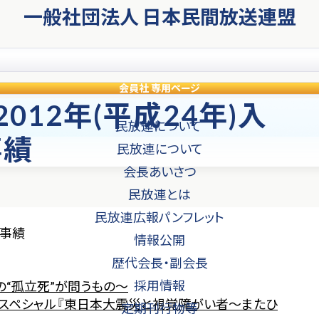
一般社団法人 日本民間放送連盟
会員社
専用ページ
12年(平成24年)入
民放連について
事績
民放連について
会長あいさつ
民放連とは
民放連広報パンフレット
・事績
情報公開
歴代会長・副会長
採用情報
の“孤立死”が問うもの～
道スペシャル『東日本大震災と視覚障がい者～またひ
定期刊行物等