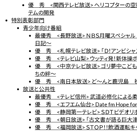
優 秀 <関西テレビ放送> ヘリコプターの
テムの開発
特別表彰部門
青少年向け番組
最優秀 <長野放送> ＮＢＳ月曜スペシャ
日記～
優 秀 <札幌テレビ放送> 「Ｄ！アンビ
優 秀 <テレビ山梨> ウッティ発！新体
優 秀 <中京テレビ放送> ゴリ夢中こど
ちの絆～
優 秀 <南日本放送> ど～んと鹿児島
放送と公共性
最優秀 <テレビ信州> 武道必修化による
優 秀 <エフエム仙台> Date fm Hope for
優 秀 <静岡第一テレビ> ＳＤＴビデオ
優 秀 <朝日放送> 「古文書が語る巨大
優 秀 <福岡放送> ＳＴＯＰ！！飲酒運転