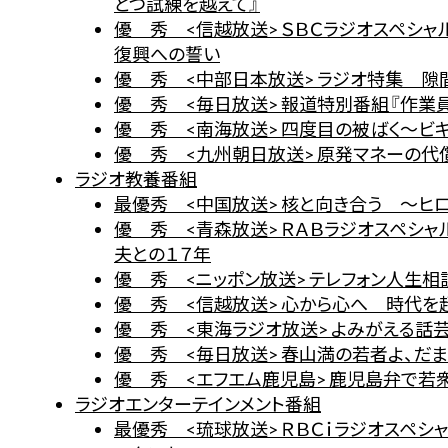
とつ試練を越えて』
優 秀 <信越放送> ＳＢＣラジオスペシャ
復興への誓い
優 秀 <中部日本放送> ラジオ特集 隙
優 秀 <毎日放送> 報道特別番組『作業
優 秀 <南海放送> 四度目の被ばく～ビ
優 秀 <九州朝日放送> 原発マネーの代
ラジオ教養番組
最優秀 <中国放送> 核と向き合う ～ヒ
優 秀 <青森放送> ＲＡＢラジオスペシ
夫との１７年
優 秀 <ニッポン放送> テレフォン人生相
優 秀 <信越放送> 心から心へ 時代を
優 秀 <東海ラジオ放送> よみがえる話
優 秀 <毎日放送> 春山満の若者よ、だま
優 秀 <エフエム鹿児島> 鹿児島弁で若
ラジオエンターテインメント番組
最優秀 <琉球放送> ＲＢＣｉラジオスペシ