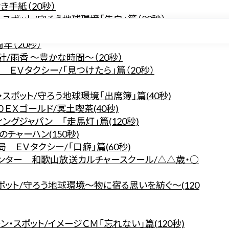
き手紙（20秒）
スポット/守ろう地球環境「告白」篇（20秒）
ープDELI/きょうの夫婦 その３（20秒）
年（20秒）
/雨香 ～豊かな時間～（20秒）
 ＥＶタクシー/「見つけたら」篇（20秒）
スポット/守ろう地球環境「出席簿」篇(40秒)
ＥＸゴールド/冥土喫茶(40秒)
ングジャパン 「走馬灯」篇(120秒)
チャーハン(150秒)
 ＥＶタクシー/「口癖」篇(60秒)
ンター 和歌山放送カルチャースクール/△△歳・○
ポット/守ろう地球環境～物に宿る思いを紡ぐ～(120
・スポット/イメージＣＭ「忘れない」篇(120秒)