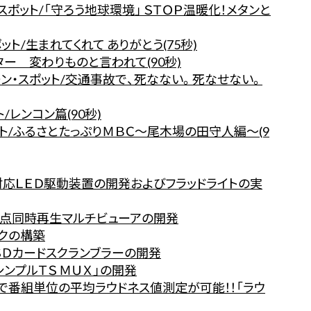
ポット/「守ろう地球環境」 ＳＴＯＰ温暖化！メタンと
ト/生まれてくれて ありがとう(75秒)
ー 変わりものと言われて(90秒)
ン・スポット/交通事故で、死なない。死なせない。
/レンコン篇(90秒)
ト/ふるさとたっぷりＭＢＣ～尾木場の田守人編～(9
対応ＬＥＤ駆動装置の開発およびフラッドライトの実
多点同時再生マルチビューアの開発
ークの構築
ＳＤカードスクランブラーの開発
ンプルＴＳ ＭＵＸ」の開発
で番組単位の平均ラウドネス値測定が可能！！「ラウ