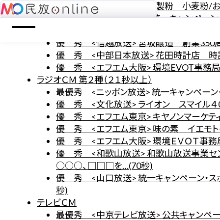
優 秀 <文化放送> 日本製粉 小麦粉/お
民放online
優 秀 <ニッポン放送> 統一キャンペーン・
優 秀 <エフエム東京> 味の素 クノール ス
優 秀 <信越放送> 宮坂醸造 創業350周
優 秀 <中部日本放送> 花田時計店 時計
優 秀 <エフエム大阪> 環境EVOT事務局
ラジオＣＭ 第２種（２１秒以上）
最優秀 <ニッポン放送> 統一キャンペーン・
優 秀 <文化放送> ライオン スマイル４０
優 秀 <エフエム東京> キヤノンマーケティ
優 秀 <エフエム東京> 味の素 イエモトの
優 秀 <エフエム大阪> 環境ＥＶＯＴ事務局
優 秀 <和歌山放送> 和歌山放送事業セ
○○○、□□□を…(70秒)
優 秀 <山口放送> 統一キャンペーン・ス
秒)
テレビＣＭ
最優秀 <中京テレビ放送> 公共キャンペーン