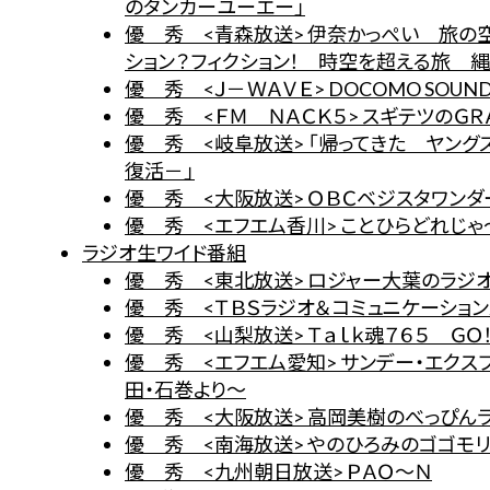
のタンカーユーエー」
優 秀 <青森放送> 伊奈かっぺい 旅の
ション？フィクション！ 時空を超える旅 
優 秀 <Ｊ－ＷＡＶＥ> DOCOMO SOUNDS O
優 秀 <ＦＭ ＮＡＣＫ５> スギテツのＧＲＡ
優 秀 <岐阜放送> 「帰ってきた ヤン
復活－」
優 秀 <大阪放送> ＯＢＣベジスタワンダ
優 秀 <エフエム香川> ことひらどれじゃ
ラジオ生ワイド番組
優 秀 <東北放送> ロジャー大葉のラジ
優 秀 <ＴＢＳラジオ＆コミュニケーションズ
優 秀 <山梨放送> Ｔａｌｋ魂７６５ ＧＯ
優 秀 <エフエム愛知> サンデー・エク
田・石巻より～
優 秀 <大阪放送> 高岡美樹のべっぴん
優 秀 <南海放送> やのひろみのゴゴモ
優 秀 <九州朝日放送> ＰＡＯ～Ｎ