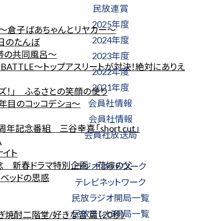
民放連賞
2025年度
 ～倉子ばあちゃんとリヤカー～
2024年度
明日のたんぼ
世帯の共同風呂～
2023年度
N BATTLE～トップアスリートが対決！絶対にありえ
2022年度
2021年度
ズ！」 ふるさとの笑顔の便り
会員社情報
２年目のコッコデショ～
会員社情報
記念番組 三谷幸喜「short cut」
会員社放送局
ム
ナイト
記念 新春ドラマ特別企画 花嫁の父
ラジオネットワーク
 ベッドの思惑
テレビネットワーク
民放ラジオ開局一覧
民放テレビ開局一覧
焼酎二階堂/好きな音 篇（20秒）