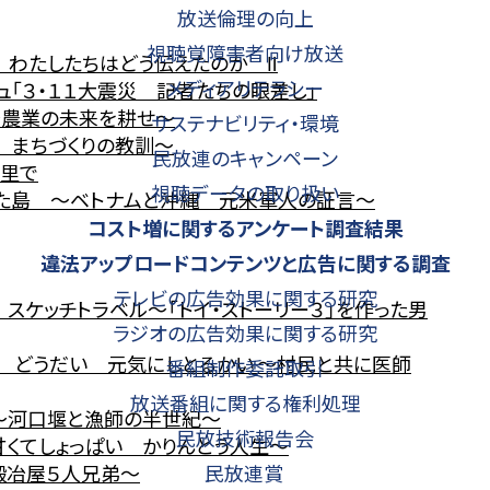
放送倫理の向上
視聴覚障害者向け放送
 わたしたちはどう伝えたのか Ⅱ
メディアリテラシー
ジュ「３・１１大震災 記者たちの眼差し」
～農業の未来を耕せ～
サステナビリティ・環境
 まちづくりの教訓～
民放連のキャンペーン
く里で
視聴データの取り扱い
びた島 ～ベトナムと沖縄 元米軍人の証言～
コスト増に関する
アンケート調査結果
違法アップロードコンテンツと
広告に関する調査
テレビの広告効果に関する研究
 スケッチトラベル～「トイ・ストーリー３」を作った男
ラジオの広告効果に関する研究
ル どうだい 元気にしとるかい ～村民と共に医師
番組制作委託取引
放送番組に関する権利処理
 ～河口堰と漁師の半世紀～
民放技術報告会
甘くてしょっぱい かりんとう人生～
鍛冶屋５人兄弟～
民放連賞