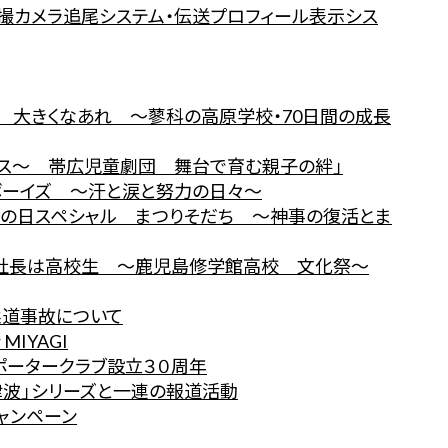
空撮カメラ追尾システム・伝送プロフィール表示シス
ル 大きくなあれ ～蓼科の高原学校・70日間の成長
シャス～ 帯広児童劇団 舞台で育む親子の絆」
操ボーイズ ～汗と涙と努力の日々～
もの日スペシャル まつりそだち ～神事の復活とま
 社長は高校生 ～鹿児島修学館高校 文化祭～
柔道事故について
 MIYAGI
リポータークラブ設立３０周年
津波」シリーズと一連の報道活動
キャンペーン