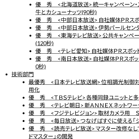
優 秀 <北海道放送> 統一キャンペーン・ス
牛とカシューナッツ(90秒)
優 秀 <中部日本放送> 自社媒体ＰＲスポッ
優 秀 <中部日本放送> 伊勢パールセンタ
優 秀 <東海テレビ放送> 公共キャンペー
(120秒)
優 秀 <テレビ愛知> 自社媒体ＰＲスポット
優 秀 <南日本放送> 自社媒体ＰＲスポッ
0秒)
技術部門
最優秀 <日本テレビ放送網> 位相調光制御
用化
優 秀 <ＴＢＳテレビ> 各種同録ユニットと
優 秀 <テレビ朝日> 新ＡＮＮＥＸネットワ
優 秀 <フジテレビジョン> 取材カメラ用 
優 秀 <毎日放送> つなげばすぐに使える「シ
優 秀 <読売テレビ放送> マスター改修なし
ドマスター」の開発