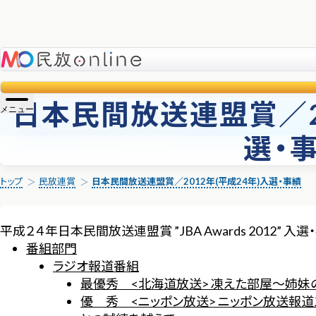
民放online
日本民間放送連盟賞／20
メニュー
選・
トップ
民放連賞
日本民間放送連盟賞／2012年(平成24年)入選・事績
平成２４年日本民間放送連盟賞 ”JBA Awards 2012” 入選
番組部門
ラジオ報道番組
最優秀 <北海道放送> 凍えた部屋～姉妹
優 秀 <ニッポン放送> ニッポン放送報