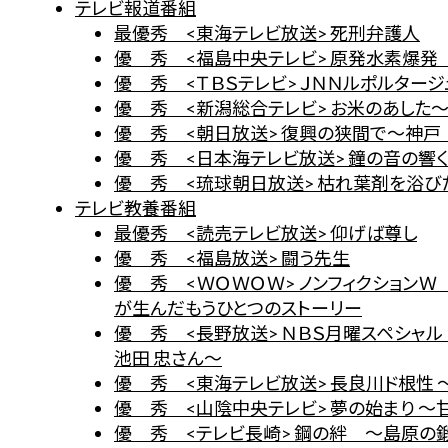
テレビ報道番組
最優秀 <東海テレビ放送> 死刑弁護人
優 秀 <福島中央テレビ> 原発水素爆発
優 秀 <ＴＢＳテレビ> ＪＮＮルポルター
優 秀 <新潟総合テレビ> お米のあした
優 秀 <朝日放送> 復興の狭間で～神戸
優 秀 <日本海テレビ放送> 鐘の音の響
優 秀 <琉球朝日放送> 枯れ葉剤を浴
テレビ教養番組
最優秀 <読売テレビ放送> 仰げば尊し
優 秀 <福島放送> 闘う先生
優 秀 <ＷＯＷＯＷ> ノンフィクションＷ
が生んだもうひとつのストーリー
優 秀 <長野放送> ＮＢＳ月曜スペシャ
池田 忠さん～
優 秀 <東海テレビ放送> 長良川ド根性
優 秀 <山陰中央テレビ> 夢の始まり ～
優 秀 <テレビ長崎> 鋼の絆 ～島原の