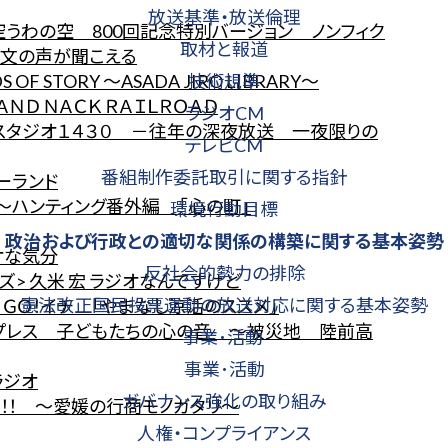
放送基準・放送倫理
空うわの空 800回記念特別バージョン ノンフィク
取材と報道
縄文の声が聞こえる
F STORY ～ASADA JIRO LIBRARY～
技術規準
ＮＤ ＮＡＣＫ ＲＡＩＬＲＯＡＤ
ラジオCM
グスタジオ１４３０ －往年の深夜放送 一夜限りの
テレビCM
番組制作委託取引に関する指針
ーランド
～ハンティング番外編 「心の町」
環境行動目標
政治および行政との
適切な関係の構築に
関する基本姿勢
オな気分
反社会的勢力の排除
> 久米 宏 ラジオなんですけど
憲法改正国民投票運動の放送対応に関する基本姿勢
！ＧＯ！イチ 「やまなし涼活のススメ」
スプレス 子どもたちの心の音 ～被災地 陸前高
事業･活動
事業･活動
ラジオ
ガバナンス強化の取り組み
リ！！ ～愛媛の行商モノガタリ～
人権・コンプライアンス