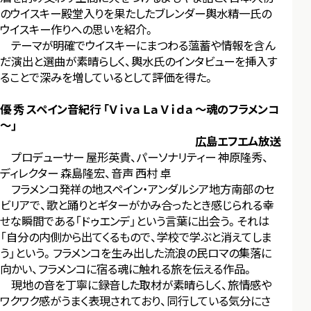
のウイスキー殿堂入りを果たしたブレンダー輿水精一氏の
ウイスキー作りへの思いを紹介。
テーマが明確でウイスキーにまつわる薀蓄や情報を含ん
だ演出と選曲が素晴らしく、輿水氏のインタビューを挿入す
ることで深みを増しているとして評価を得た。
優 秀 スペイン音紀行 「Ｖｉｖａ Ｌａ Ｖｉｄａ ～魂のフラメンコ
～」
広島エフエム放送
プロデューサー 屋形英貴、パーソナリティー 神原隆秀、
ディレクター 森島隆宏、音声 西村 卓
フラメンコ発祥の地スペイン・アンダルシア地方南部のセ
ビリアで、歌と踊りとギターがかみ合ったとき感じられる幸
せな瞬間である「ドゥエンデ」という言葉に出会う。それは
「自分の内側から出てくるもので、学校で学ぶと消えてしま
う」という。フラメンコを生み出した流浪の民ロマの集落に
向かい、フラメンコに宿る魂に触れる旅を伝える作品。
現地の音を丁寧に録音した取材が素晴らしく、旅情感や
ワクワク感がうまく表現されており、同行している気分にさ