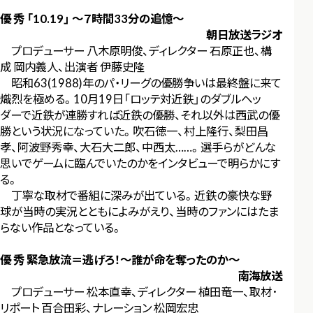
優 秀 「10.19」 ～７時間33分の追憶～
朝日放送ラジオ
プロデューサー 八木原明俊、ディレクター 石原正也、構
成 岡内義人、出演者 伊藤史隆
昭和63(1988)年のパ・リーグの優勝争いは最終盤に来て
熾烈を極める。10月19日「ロッテ対近鉄」のダブルヘッ
ダーで近鉄が連勝すれば近鉄の優勝、それ以外は西武の優
勝という状況になっていた。吹石徳一、村上隆行、梨田昌
孝、阿波野秀幸、大石大二郎、中西太……。選手らがどんな
思いでゲームに臨んでいたのかをインタビューで明らかにす
る。
丁寧な取材で番組に深みが出ている。近鉄の豪快な野
球が当時の実況とともによみがえり、当時のファンにはたま
らない作品となっている。
優 秀 緊急放流＝逃げろ！～誰が命を奪ったのか～
南海放送
プロデューサー 松本直幸、ディレクター 植田竜一、取材･
リポート 百合田彩、ナレーション 松岡宏忠