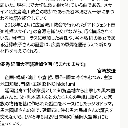
届いた。現在まで大切に歌い継がれている曲である。メサ
イアと広島流川教会の牧師であった谷本清さん一家にまつ
わる物語を紹介していく。
2018年12月に広島流川教会で行われた「アドヴェント音
楽礼拝メサイア」の音源を織り交ぜながら、巧く構成されて
いる。当時コーラスに参加した男性や、谷本牧師の長女であ
る近藤紘子さんの証言は、広島の原爆を語るうえで新たな
材料を与えてくれる。
優 秀 延岡大空襲追悼企画『うまれたまちで』
宮崎放送
企画・構成・演出 小倉 哲、原作・脚本 やぐちむつみ、主演
池田知聡、音楽・主題歌 INO hidefumi
延岡出身で特攻隊長として知覧基地から出撃した黒木國
雄さんと、父・黒木肇さんとのたくさんの手紙に綴られた家
族の物語を基に作られた戯曲をベースにしたラジオドラマ。
黒木國雄さんの弟で、延岡市に住む黒木民雄さんの証言を
交えながら、1945年６月29日未明の｢延岡大空襲」にも
迫っていく。