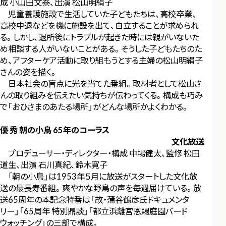
成 小山田文泰、出演 松山明絹子
児童養護施設で生活していた子どもたちは、高校卒業、
高校中退などを機に施設を出て、自立することが求められ
る。しかし、退所後にトラブルが起きた時には親がいないた
め相談する人がいないことがある。そうした子どもたちのた
め、アフターケア活動に取り組もうとする主婦の松山明絹子
さんの姿を描く。
日本社会の盲点に光を当てた番組。取材者として松山さ
んの取り組みを伝えたい気持ちが伝わってくる。構成も巧み
で「おひさまのあたる場所」がどんな場所かよくわかる。
優 秀 朝の小鳥 65年のコーラス
文化放送
プロデューサー・ディレクター・構成 中場健太、監修 松田
道生、出演 石川真紀、鈴木寛子
｢朝の小鳥」は1953年５月に放送がスタートした文化放
送の最長寿番組。爽やかな野鳥の声を毎週届けている。放
送65周年の本記念特番は「故・蒲谷鶴彦氏ドキュメンタ
リー」「65周年 特別鼎談」「都立浜離宮恩賜庭園バード
ウォッチング」の三部で構成。