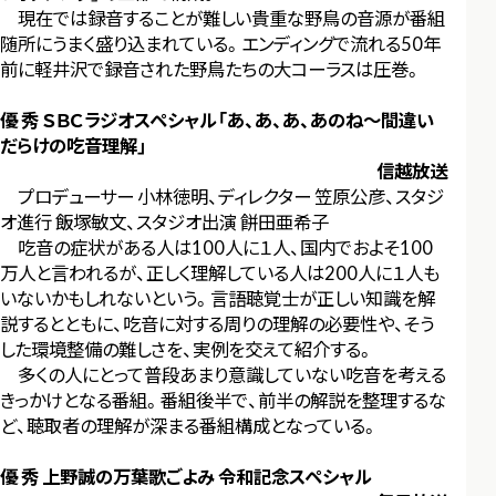
現在では録音することが難しい貴重な野鳥の音源が番組
随所にうまく盛り込まれている。エンディングで流れる50年
前に軽井沢で録音された野鳥たちの大コーラスは圧巻。
優 秀 ＳＢＣラジオスペシャル「あ、あ、あ、あのね～間違い
だらけの吃音理解」
信越放送
プロデューサー 小林徳明、ディレクター 笠原公彦、スタジ
オ進行 飯塚敏文、スタジオ出演 餅田亜希子
吃音の症状がある人は100人に１人、国内でおよそ100
万人と言われるが、正しく理解している人は200人に１人も
いないかもしれないという。言語聴覚士が正しい知識を解
説するとともに、吃音に対する周りの理解の必要性や、そう
した環境整備の難しさを、実例を交えて紹介する。
多くの人にとって普段あまり意識していない吃音を考える
きっかけとなる番組。番組後半で、前半の解説を整理するな
ど、聴取者の理解が深まる番組構成となっている。
優 秀 上野誠の万葉歌ごよみ 令和記念スペシャル