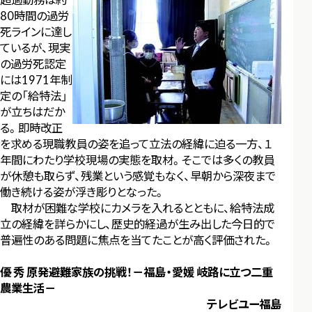
80時間の過労
死ラインに達し
ているが、現実
の過労死認定
には1971年制
定の「給特法」
が立ちはだか
る。即時改正
を求める現職教員の姿を追って立法の経緯に迫る一方、１
年間にわたり学校現場の実態を取材。そこでは多くの教員
が休憩も取らず、残業という感覚もなく、早朝から深夜まで
働き続ける姿が浮き彫りとなった。
取材が困難な学校にカメラを入れるとともに、給特法成
立の経緯を詳らかにし、歴史的経過が生み出した今日的で
普遍性のある問題に焦点を当てたことが高く評価された。
優 秀 原発避難家族の挑戦！－福島・愛媛 岐路に立つ二重
農業生活－
テレビユー福島