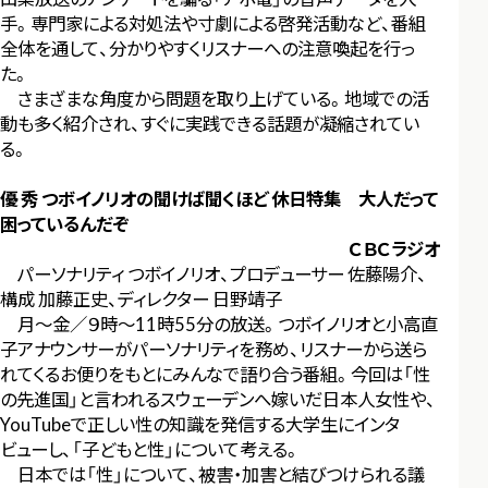
手。専門家による対処法や寸劇による啓発活動など、番組
全体を通して、分かりやすくリスナーへの注意喚起を行っ
た。
さまざまな角度から問題を取り上げている。地域での活
動も多く紹介され、すぐに実践できる話題が凝縮されてい
る。
優 秀 つボイノリオの聞けば聞くほど 休日特集 大人だって
困っているんだぞ
ＣＢＣラジオ
パーソナリティ つボイノリオ、プロデューサー 佐藤陽介、
構成 加藤正史、ディレクター 日野靖子
月～金／９時～11時55分の放送。つボイノリオと小高直
子アナウンサーがパーソナリティを務め、リスナーから送ら
れてくるお便りをもとにみんなで語り合う番組。今回は「性
の先進国」と言われるスウェーデンへ嫁いだ日本人女性や、
YouTubeで正しい性の知識を発信する大学生にインタ
ビューし、「子どもと性」について考える。
日本では「性」について、被害・加害と結びつけられる議