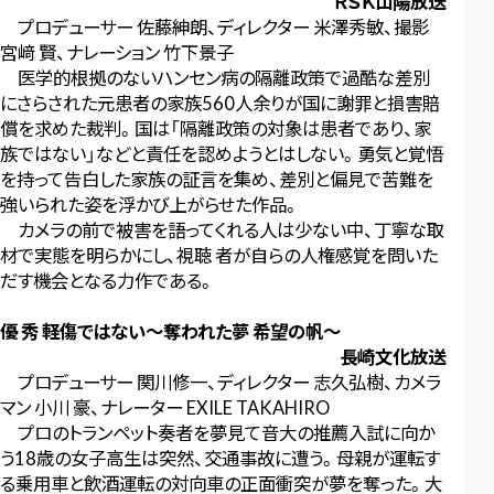
ＲＳＫ山陽放送
プロデューサー 佐藤紳朗、ディレクター 米澤秀敏、撮影
宮﨑 賢、ナレーション 竹下景子
医学的根拠のないハンセン病の隔離政策で過酷な差別
にさらされた元患者の家族560人余りが国に謝罪と損害賠
償を求めた裁判。国は「隔離政策の対象は患者であり、家
族ではない」などと責任を認めようとはしない。勇気と覚悟
を持って告白した家族の証言を集め、差別と偏見で苦難を
強いられた姿を浮かび上がらせた作品。
カメラの前で被害を語ってくれる人は少ない中、丁寧な取
材で実態を明らかにし、視聴 者が自らの人権感覚を問いた
だす機会となる力作である。
優 秀 軽傷ではない～奪われた夢 希望の帆～
長崎文化放送
プロデューサー 関川修一、ディレクター 志久弘樹、カメラ
マン 小川 豪、ナレーター EXILE TAKAHIRO
プロのトランペット奏者を夢見て音大の推薦入試に向か
う18歳の女子高生は突然、交通事故に遭う。母親が運転す
る乗用車と飲酒運転の対向車の正面衝突が夢を奪った。大