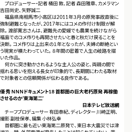
プロデューサー・記者 桶田 敦、記者 森田雅章、カメラマン
吉田尚史、矢野誠二
福島県南相馬市小高区は2011年３月の原発事故直後に
強制避難となったが、2017年にはコメの作付け制限が解
除。渡部寛志さんは、避難先の愛媛でも農業を続けながら
福島でのコメ作りも再開させたいと春と秋だけ戻ることを
決断。コメ作りは上出来の１年となったが、夫婦の断絶とい
う現実が横たわっていた。８年間の密着で人生の岐路を描
いた作品。
何かに突き動かされるような主人公の姿と、両親の間で
揺れる思いを抱える長女が印象的で、長期間にわたる取材
で対象者との信頼関係が伝わる良作である。
優 秀 ＮＮＮドキュメント18 首都圏の巨大老朽原発 再稼働
させるのか‘東海第二’
日本テレビ放送網
チーフプロデューサー 有田泰紀、ディレクター 川崎正明、
撮影 副枝保孝、編集 小林弘幸
首都圏に最も近い東海第二原発で、東日本大震災では津