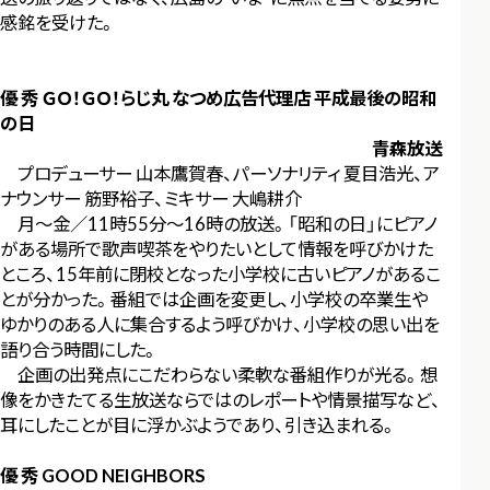
感銘を受けた。
優 秀 ＧＯ！ＧＯ！らじ丸 なつめ広告代理店 平成最後の昭和
の日
青森放送
プロデューサー 山本鷹賀春、パーソナリティ 夏目浩光、ア
ナウンサー 筋野裕子、ミキサー 大嶋耕介
月～金／11時55分～16時の放送。「昭和の日」にピアノ
がある場所で歌声喫茶をやりたいとして情報を呼びかけた
ところ、15年前に閉校となった小学校に古いピアノがあるこ
とが分かった。番組では企画を変更し、小学校の卒業生や
ゆかりのある人に集合するよう呼びかけ、小学校の思い出を
語り合う時間にした。
企画の出発点にこだわらない柔軟な番組作りが光る。想
像をかきたてる生放送ならではのレポートや情景描写など、
耳にしたことが目に浮かぶようであり、引き込まれる。
優 秀 GOOD NEIGHBORS