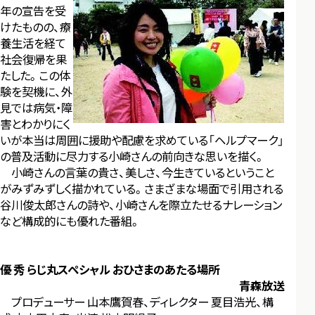
年の宣告を受
けたものの、療
養生活を経て
社会復帰を果
たした。この体
験を契機に、外
見では病気・障
害とわかりにく
いが本当は周囲に援助や配慮を求めている「ヘルプマーク」
の普及活動に尽力する小崎さんの前向きな思いを描く。
小崎さんの言葉の貴さ、美しさ、今生きているということ
がみずみずしく描かれている。さまざまな場面で引用される
谷川俊太郎さんの詩や、小崎さんを際立たせるナレーション
など構成的にも優れた番組。
優 秀 らじ丸スペシャル おひさまのあたる場所
青森放送
プロデューサー 山本鷹賀春、ディレクター 夏目浩光、構