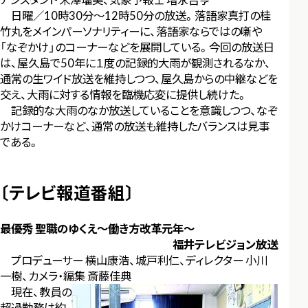
日曜／10時30分～12時50分の放送。落語家真打の桂
竹丸をメインパーソナリティーに、落語家ならではの噺や
「なぞかけ」のコーナーなどを展開している。今回の放送日
は、屋久島で50年に１度の記録的大雨が観測されるなか、
通常の生ワイド放送を維持しつつ、屋久島からの中継などを
交え、大雨に対する情報を臨機応変に提供し続けた。
記録的な大雨のなか放送していることを意識しつつ、なぞ
かけコーナーなど、通常の放送も維持したバランスは見事
である。
〔テレビ報道番組〕
最優秀 聖職のゆくえ～働き方改革元年～
福井テレビジョン放送
プロデューサー 横山康浩、城戸利仁、ディレクター 小川
一樹、カメラ・編集 斎藤佳典
現在、教員の
超過勤務は約