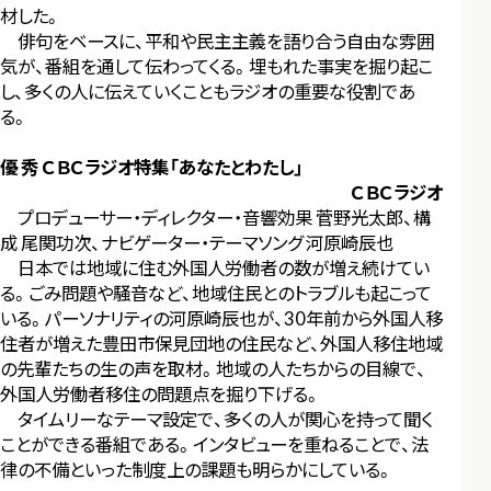
材した。
俳句をベースに、平和や民主主義を語り合う自由な雰囲
気が、番組を通して伝わってくる。埋もれた事実を掘り起こ
し、多くの人に伝えていくこともラジオの重要な役割であ
る。
優 秀 ＣＢＣラジオ特集「あなたとわたし」
ＣＢＣラジオ
プロデューサー・ディレクター・音響効果 菅野光太郎、構
成 尾関功次、ナビゲーター・テーマソング 河原崎辰也
日本では地域に住む外国人労働者の数が増え続けてい
る。ごみ問題や騒音など、地域住民とのトラブルも起こって
いる。パーソナリティの河原崎辰也が、30年前から外国人移
住者が増えた豊田市保見団地の住民など、外国人移住地域
の先輩たちの生の声を取材。地域の人たちからの目線で、
外国人労働者移住の問題点を掘り下げる。
タイムリーなテーマ設定で、多くの人が関心を持って聞く
ことができる番組である。インタビューを重ねることで、法
律の不備といった制度上の課題も明らかにしている。