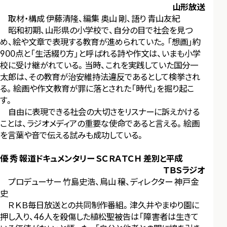
山形放送
取材・構成 伊藤清隆、編集 奥山 剛、語り 青山友紀
昭和初期、山形県の小学校で、自分の目で社会を見つ
め、絵や文章で表現する教育が進められていた。「想画」約
900点と「生活綴り方」と呼ばれる詩や作文は、いまも小学
校に受け継がれている。当時、これを実践していた国分一
太郎は、その教育が治安維持法違反であるとして検挙され
る。絵画や作文教育が罪に落とされた「時代」を掘り起こ
す。
自由に表現できる社会の大切さをリスナーに訴えかける
ことは、ラジオメディアの重要な使命であると言える。絵画
を言葉や音で伝える試みも成功している。
優 秀 報道ドキュメンタリー ＳＣＲＡＴＣＨ 差別と平成
ＴＢＳラジオ
プロデューサー 竹島史浩、鳥山 穣、ディレクター 神戸金
史
ＲＫＢ毎日放送との共同制作番組。津久井やまゆり園に
押し入り、46人を殺傷した植松聖被告は「障害者は生きて