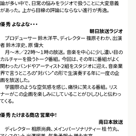
論が多い中で、日常の悩みをラジオで扱うことに大変意義
があった。上から目線の評論にならない進行が秀逸。
優 秀 よなよな・・・
朝日放送ラジオ
プロデューサー 鈴木洋平、ディレクター 篠原そわか、出演
者 鈴木淳史、原 偉大
月～木／22時～１時の放送。音楽を中心に少し濃い目の
カルチャーを扱うトーク番組。今回は、その年に番組がよく
関わったバンドやアーティスト２組をスタジオに迎え、音楽業
界で言うところの“対バン”の形で生演奏する年に一度の企
画を放送した。
学園祭のような空気感を感じ、痛快に笑える番組。リス
ナーがこの企画を楽しみにしていることがひしひしと伝わっ
てくる。
優 秀 たけまる商店 営業中！
南日本放送
ディレクター 相原尚典、メインパーソナリティー 桂 竹丸、
アシスタント 米澤瑠美、気象予報士 増永吉亨