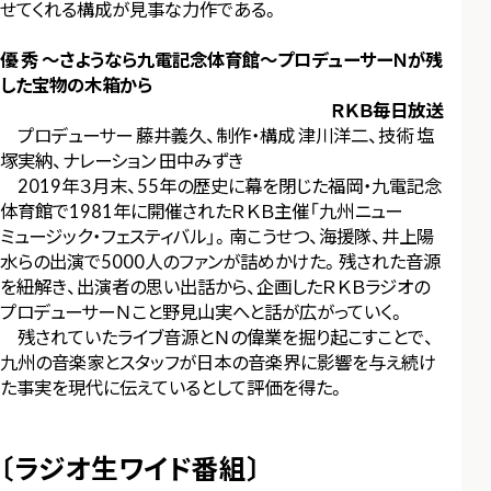
せてくれる構成が見事な力作である。
優 秀 ～さようなら九電記念体育館～プロデューサーＮが残
した宝物の木箱から
ＲＫＢ毎日放送
プロデューサー 藤井義久、制作・構成 津川洋二、技術 塩
塚実納、ナレーション 田中みずき
2019年３月末、55年の歴史に幕を閉じた福岡・九電記念
体育館で1981年に開催されたＲＫＢ主催「九州ニュー
ミュージック・フェスティバル」。南こうせつ、海援隊、井上陽
水らの出演で5000人のファンが詰めかけた。残された音源
を紐解き、出演者の思い出話から、企画したＲＫＢラジオの
プロデューサーＮこと野見山実へと話が広がっていく。
残されていたライブ音源とＮの偉業を掘り起こすことで、
九州の音楽家とスタッフが日本の音楽界に影響を与え続け
た事実を現代に伝えているとして評価を得た。
〔ラジオ生ワイド番組〕