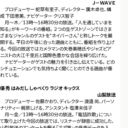
Ｊ－ＷＡＶＥ
プロデューサー 蛇草有里子、ディレクター 廣木卓也、構
成 下田恵美、ナビゲーター クリス智子
月～木／13時～16時30分の放送。「人を通していまを
知る」がキーワードの番組。２つの生ゲストゾーンではさま
ざまなジャンルのゲストを“ネイバーさん”と称しトークを展
開する。平日の午後に合った選曲とともに、番組を作り上げ
る。今回の放送ではカメラマンの矢巻美穂氏やジャズピア
ニストの大江千里氏と国際色豊かな会話を繰り広げた。
ナビゲーターがゲストの魅力を引き出し伝えている。どの
シチュエーションでも気持ちよく聞くことのできる選曲が優
れている。
優 秀 はみだし しゃべくり ラジオ キックス
山梨放送
プロデューサー 佐藤かおり、ディレクター 渡邉 尚、パーソ
ナリティー 梶原しげる、アシスタント 塩澤未佳子
月～金／13時～16時30分の放送。「電話詐欺」につい
て取り上げた今回の放送では、リスナーが録音に成功した、
山梨放送のアンケートを騙る「アポ電」の音声データを入