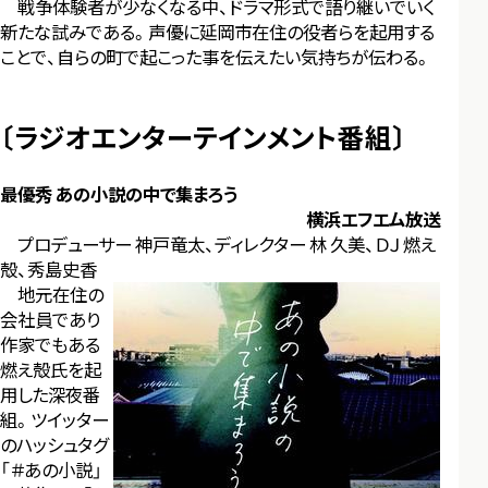
戦争体験者が少なくなる中、ドラマ形式で語り継いでいく
新たな試みである。声優に延岡市在住の役者らを起用する
ことで、自らの町で起こった事を伝えたい気持ちが伝わる。
〔ラジオエンターテインメント番組〕
最優秀 あの小説の中で集まろう
横浜エフエム放送
プロデューサー 神戸竜太、ディレクター 林 久美、ＤＪ 燃え
殻、秀島史香
地元在住の
会社員であり
作家でもある
燃え殻氏を起
用した深夜番
組。ツイッター
のハッシュタグ
「＃あの小説」