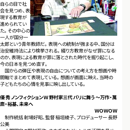
自らの目で社
会を見つめ、表
現する教育が
進められてい
た。その中心の
一人が国分一
太郎という青年教師だ。表現への統制が強まる中、国分は
治安維持法により検挙される。綴り方教育がなぜ罪になる
のか、表現による教育が罪に落とされた時代を掘り起こし、
今の日本を見つめ直す。
国からの弾圧や表現の自由についての考え方を想画や時
間軸でまとめて表現している。想画が画面に映え、当時の
子どもたちの心情を見事に映し出している。
優 秀 ノンフィクションＷ 野村家三代 パリに舞う ～万作・萬
斎・裕基、未来へ
ＷＯＷＯＷ
制作統括 射場好昭、監督 稲垣綾子、プロデューサー 長野
公美