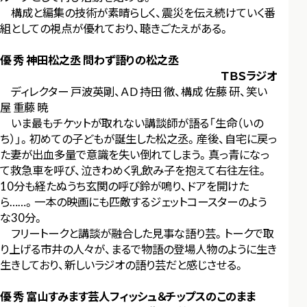
構成と編集の技術が素晴らしく、震災を伝え続けていく番
組としての視点が優れており、聴きごたえがある。
優 秀 神田松之丞 問わず語りの松之丞
ＴＢＳラジオ
ディレクター 戸波英剛、ＡＤ 持田 徹、構成 佐藤 研、笑い
屋 重藤 暁
いま最もチケットが取れない講談師が語る「生命（いの
ち）」。初めての子どもが誕生した松之丞。産後、自宅に戻っ
た妻が出血多量で意識を失い倒れてしまう。真っ青になっ
て救急車を呼び、泣きわめく乳飲み子を抱えて右往左往。
10分も経たぬうち玄関の呼び鈴が鳴り、ドアを開けた
ら……。一本の映画にも匹敵するジェットコースターのよう
な30分。
フリートークと講談が融合した見事な語り芸。トークで取
り上げる市井の人々が、まるで物語の登場人物のように生き
生きしており、新しいラジオの語り芸だと感じさせる。
優 秀 富山すみます芸人フィッシュ＆チップスのこのまま