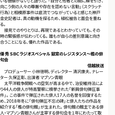
いる価値がない」と語った。「自分と他者との間に線を引き、
向こう側の人々の尊厳や存在を認めない言動」（スクラッチ
行為）と相模原事件は底流でつながっていると感じた神戸
金史記者は、真の動機を探るため、植松被告と面会を重ね
る。
接見でのやりとりは、再現であるとわかっていても、その
時の緊張感が伝わってくる。誰もが自らの差別意識と向き
合うことになる、優れた作品である。
優 秀 ＳＢＣラジオスペシャル 獄窓のレジスタンス～檻の俳
句会
信越放送
プロデューサー 小林徳明、ディレクター 清沢康夫、ナレー
ター 久保正彰、出演者 マブソン青眼
太平洋戦争開戦への空気が高まる中で、治安維持法によ
り44人の俳人が特高警察に検挙された「新興俳句弾圧事
件」。この事件で弾圧された俳人17人の名誉を回復するた
め、2018年冬に「俳句弾圧不忘の碑」と俳人たちの作品を
紹介する「檻の俳句館」が生まれた。俳句館の館主である俳
人・マブソン青眼さんが主宰する俳句会を１年にわたって取