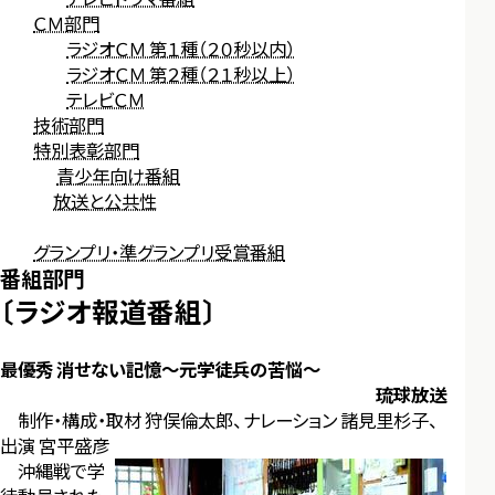
ＣＭ部門
ラジオＣＭ 第１種（２０秒以内）
ラジオＣＭ 第２種（２１秒以上）
テレビＣＭ
技術部門
特別表彰部門
青少年向け番組
放送と公共性
グランプリ・準グランプリ受賞番組
番組部門
〔ラジオ報道番組〕
最優秀 消せない記憶～元学徒兵の苦悩～
琉球放送
制作・構成・取材 狩俣倫太郎、ナレーション 諸見里杉子、
出演 宮平盛彦
沖縄戦で学