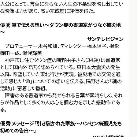
人公にとって、言葉にならない人生の不条理を映し出してい
る映像は力があり、高い完成度に評価を得た。
優 秀 筆で伝える想い～ダウン症の書道家がつなぐ被災地
～
サンテレビジョン
プロデューサー 永谷和雄、ディレクター 橋本陽子、撮影
鎌田一成、湯浅輝美
神戸市に住むダウン症の隅野由子さん（34歳）は書道家
として国内外で広く認められている。東日本大震災の発生
以降、希望していた東北行きが実現。被災地での交流を通
して感じた「命」についての想いを伝える、隅野さんの「魂の
活動」に密着した番組。
障害のある書道家から発せられる言葉が素晴らしく、それ
らが作品として多くの人の心を掴む力を示した感動作であ
る。
優 秀 メッセージ「引き裂かれた家族～ハンセン病孤児たち
初めての告白～」