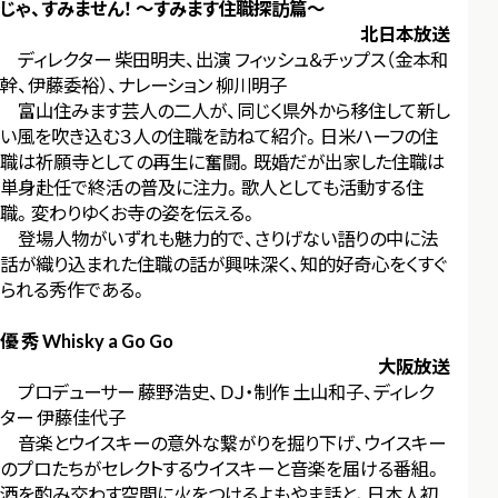
じゃ、すみません！ ～すみます住職探訪篇～
北日本放送
ディレクター 柴田明夫、出演 フィッシュ＆チップス（金本和
幹、伊藤委裕）、ナレーション 柳川明子
富山住みます芸人の二人が、同じく県外から移住して新し
い風を吹き込む３人の住職を訪ねて紹介。日米ハーフの住
職は祈願寺としての再生に奮闘。既婚だが出家した住職は
単身赴任で終活の普及に注力。歌人としても活動する住
職。変わりゆくお寺の姿を伝える。
登場人物がいずれも魅力的で、さりげない語りの中に法
話が織り込まれた住職の話が興味深く、知的好奇心をくすぐ
られる秀作である。
優 秀 Whisky a Go Go
大阪放送
プロデューサー 藤野浩史、ＤＪ・制作 土山和子、ディレク
ター 伊藤佳代子
音楽とウイスキーの意外な繋がりを掘り下げ、ウイスキー
のプロたちがセレクトするウイスキーと音楽を届ける番組。
酒を酌み交わす空間に火をつけるよもやま話と、日本人初