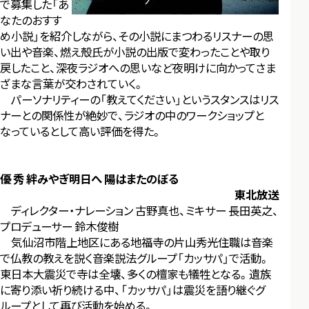
で募集した「あ
なたのおすす
め小説」を紹介しながら、その小説にまつわるリスナーの思
い出や音楽、燃え殻氏が小説の出版で変わったことや取り
戻したこと、深夜ラジオへの思いなど夜明けに向かってさま
ざまな言葉が交わされていく。
パーソナリティーの「教えてください」というスタンスはリス
ナーとの関係性が絶妙で、ラジオの中のワークショップと
なっているとして高い評価を得た。
優 秀 絆みやぎ明日へ 陽はまたのぼる
東北放送
ディレクター・ナレーション 古野真也、ミキサー 長田英之、
プロデューサー 鈴木俊樹
気仙沼市階上地区にある地福寺の片山秀光住職は音楽
で仏教の教えを説く音楽説法グループ「カッサパ」で活動。
東日本大震災で寺は全壊、多くの檀家も犠牲となる。遺族
に寄り添い祈り続ける中、「カッサパ」は震災を語り継ぐグ
ループとして再び活動を始める。