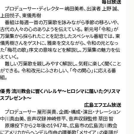
毎日放送
プロデューサー・ディレクター 嶋田美希、出演者 上野 誠、
上田悦子、東儀秀樹
番組は毎週一首の万葉歌を詠みながら季節の移ろいや、
古代の人々の心のありようを伝えている。新元号「令和」が
万葉集から採られたことを記念したスペシャル番組では、東
儀秀樹さんをゲストに、雅楽を交えながら、令和の元となっ
た「梅花の歌」序文の意味などを解説し、万葉集の魅力を伝
えていく。
難しい万葉歌を親しみやすく解説し、気軽に楽しく聞くこと
ができる。令和改元にふさわしい、「今の関心」に応える番
組。
優 秀 流川教会に響くハレルヤ～ヒロシマに届いたクリスマ
スプレゼント～
広島エフエム放送
プロデューサー 屋形英貴、企画・構成・演出・ナレーション
中川真由美、音声収録 神崎修平、音声収録監修 草田 智
原爆投下から２年後の1947年、広島市の広島流川教会
にアメリカからヘンデル作曲の讃美歌「メサイア」の楽譜が