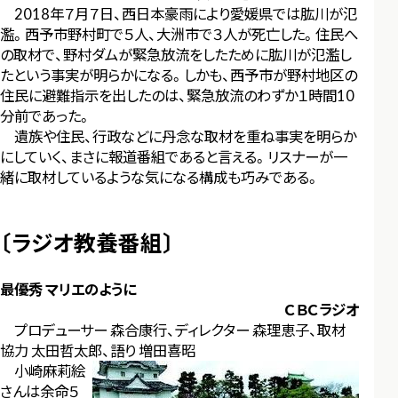
2018年７月７日、西日本豪雨により愛媛県では肱川が氾
濫。西予市野村町で５人、大洲市で３人が死亡した。住民へ
の取材で、野村ダムが緊急放流をしたために肱川が氾濫し
たという事実が明らかになる。しかも、西予市が野村地区の
住民に避難指示を出したのは、緊急放流のわずか１時間10
分前であった。
遺族や住民、行政などに丹念な取材を重ね事実を明らか
にしていく、まさに報道番組であると言える。リスナーが一
緒に取材しているような気になる構成も巧みである。
〔ラジオ教養番組〕
最優秀 マリエのように
ＣＢＣラジオ
プロデューサー 森合康行、ディレクター 森理恵子、取材
協力 太田哲太郎、語り 増田喜昭
小崎麻莉絵
さんは余命５