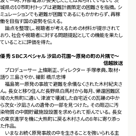
波で一時、外部電源が喪失したことは知られていない。茨
城県の10市町村トップは避難計画策定の困難さを指摘。シ
ミュレーションでも避難が困難であるにもかかわらず、再稼
働を目指す国の姿勢を伝える。
論点を整理し、視聴者が考えるための材料が提示されて
おり、社会や視聴者に対する問題提起としての機能を果たし
ていることに評価を得た。
優 秀 ＳＢＣスペシャル 汐凪の花園～原発の町の片隅で～
信越放送
プロデューサー 上條剛正、ディレクター 手塚孝典、取材・
語り 三島さやか、撮影 橋爪忠博
福島第一原発の事故で避難を余儀なくされた木村紀夫さ
ん。長女と移り住んだ長野県白馬村から毎月、帰還困難区
域の大熊町に通い、津波で壊滅した自宅近くの瓦礫の中か
ら次女・汐凪さんの遺骨の一部を見つけた。その周辺に汚
染物質の中間貯蔵施設設置を求められて拒んでいる。長女
の東京進学を機に大熊町に戻る木村さんの８年に寄り添っ
た作品。
いまなお続く原発事故の中を生きることを強いられる主