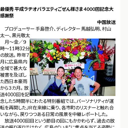
最優秀 平成ラヂオバラエティごぜん様さま 4000回記念大
感謝祭
中国放送
プロデューサー 手島啓介、ディレクター 馬越弘明、村山
太一、黒元敬太
月～金／９
時～11時32分
の放送。昨年７
月に広島県内
全域で甚大な
被害を及ぼし
た西日本豪雨
から３カ月。放
送4000回を記
念した５時間半にわたる特別番組では、パーソナリティが運
転を再開したＪＲ在来線に乗り、各市町のリスナーと触れ合
いながら、戻りつつある日常の風景を中継レポートした。
放送4000回目という節目の回にもかかわらず、過去の放
送の振り返りではなく、広島の“いま”に焦点を当てる姿勢に