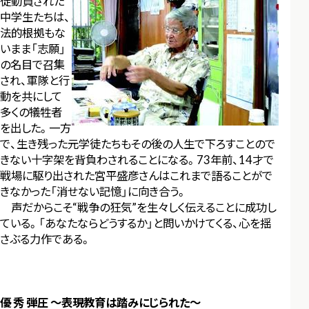
徒動員された
中学生たちは、
法的根拠もな
いまま「志願」
の名目で召集
され、軍隊と行
動を共にして
多くの犠牲者
を出した。一方
で、生き残った元学徒たちもその後の人生で下ろすことので
きない十字架を背負わされることになる。73年前、14才で
戦場に駆り出された宮平盛彦さんはこれまで語ることがで
きなかった「消せない記憶」に向き合う。
声だからこそ“戦争の狂気”を生々しく伝えることに成功し
ている。「あなたならどうするか」と問いかけてくる、心を揺
さぶる力作である。
優 秀 弾圧 ～表現教育は踏みにじられた～