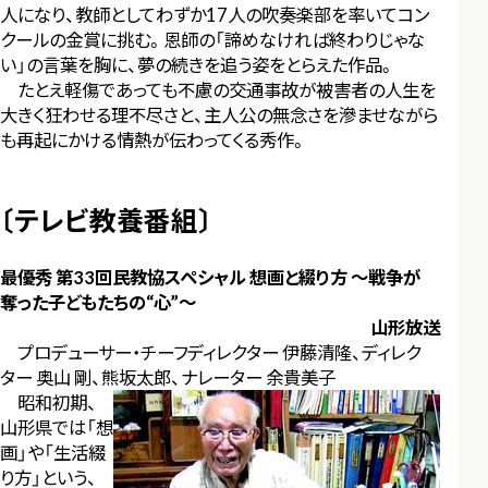
人になり、教師としてわずか17人の吹奏楽部を率いてコン
クールの金賞に挑む。恩師の「諦めなければ終わりじゃな
い」の言葉を胸に、夢の続きを追う姿をとらえた作品。
たとえ軽傷であっても不慮の交通事故が被害者の人生を
大きく狂わせる理不尽さと、主人公の無念さを滲ませながら
も再起にかける情熱が伝わってくる秀作。
〔テレビ教養番組〕
最優秀 第33回民教協スペシャル 想画と綴り方 ～戦争が
奪った子どもたちの“心”～
山形放送
プロデューサー・チーフディレクター 伊藤清隆、ディレク
ター 奥山 剛、熊坂太郎、ナレーター 余貴美子
昭和初期、
山形県では「想
画」や「生活綴
り方」という、