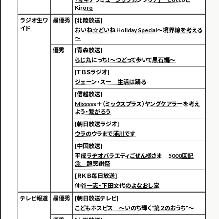
Kiroro
ラジオ生ワ
最優秀
[北陸放送]
イド
おいね☆どいね Holiday Special～境界線を考える
～
優秀
[青森放送]
らじ丸にっち！～つどって歩いて黒石編～
[ＴＢＳラジオ]
ジェーン・スー 生活は踊る
[信越放送]
Mixxxxx＋（ミックスプラス）ヤングケアラーを考え
よう・繋がろう
[朝日放送ラジオ]
ウラのウラまで浦川です
[中国放送]
平成ラヂオバラエティごぜん様さま 5000回記
念 超感謝祭
[ＲＫＢ毎日放送]
仲谷一志・下田文代のよなおし堂
テレビ報道
最優秀
[朝日放送テレビ]
こどもホスピス ～いのち輝く“第２のおうち”～