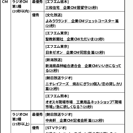
Ｃ Ｍ
ラジオＣＭ
最優秀
[エフエム栃木]
第1種
三和住宅 企業ＣＭ/居留守(20秒)
(20秒以内)
優秀
[文化放送]
よみうりランド 企業ＣＭ/ジェットコースター 篇
(20秒)
[エフエム東京]
聖教新聞社 企業ＣＭ/ただいま(20秒)
[エフエム東京]
日本ゼオン 企業ＣＭ/同窓会 篇(20秒)
[新潟放送]
新潟県森林組合連合会 企業ＣＭ/いいきになって
る(20秒)
[朝日放送ラジオ]
ニチレイフーズ 焼おにぎり10個入/恋の貸しカリ
篇(20秒)
[エフエム熊本]
オオスキ現場市場 工業用品ネットショップ「現場
市場」/急に欲しくなる？(20秒)
ラジオＣＭ
最優秀
[朝日放送ラジオ]
第2種
中央軒 企業ＣＭ/記者会軒 篇(120秒)
(21秒以上)
優秀
[ＳＴＶラジオ]