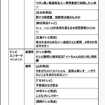
ワタシ桑ノ集落再生人～限界集落で挑戦した11年
～
[北日本放送]
駅ナカ保健室 性教育は誰のものか
[朝日放送テレビ]
Q-1 ～U-18が未来を変える★研究発表SHOW
～
[広島テレビ放送]
幸せをあきらめない～由佳さんと家族 ６年９か月
のキセキ～
テレビ
最優秀
[テレビ静岡]
エンターテ
テレビ静岡55周年記念「イーちゃんの白い杖」特別
インメント
編
優秀
[山形放送]
やまがたZIP！スペシャル 空飛ぶ車いす ～やり
たいことをあきらめない～
[ＴＢＳテレビ]
不夜城はなぜ回る
[中京テレビ放送]
こどもディレクター
[関西テレビ放送]