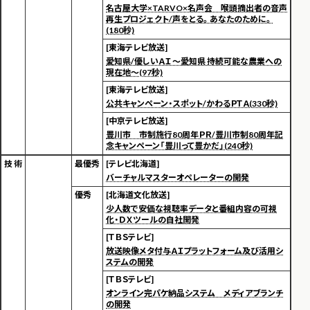
名古屋大学×TARVO×名声会 喉頭摘出者の音声
再生プロジェクト/声をとる。あなたのために。
(180秒)
[東海テレビ放送]
愛知県/優しいＡＩ ～愛知県 持続可能な農業への
現在地～(97秒)
[東海テレビ放送]
公共キャンペーン・スポット/かわるＰＴＡ(330秒)
[中京テレビ放送]
豊川市 市制施行80周年ＰＲ/豊川市制80周年記
念キャンペーン「豊川って豊かだ」(240秒)
技 術
最優秀
[テレビ北海道]
バーチャルマスターオペレーターの開発
優秀
[北海道文化放送]
少人数で安価な視聴率データと番組内容の可視
化・ＤＸツールの自社開発
[ＴＢＳテレビ]
放送映像メタ付与ＡＩプラットフォーム及び活用シ
ステムの開発
[ＴＢＳテレビ]
オンライン完パケ納品システム メディアブランチ
の開発