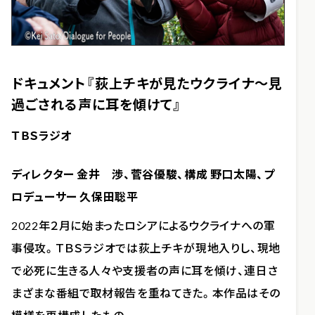
ドキュメント『荻上チキが見たウクライナ～見
過ごされる声に耳を傾けて』
ＴＢＳラジオ
ディレクター 金井 渉、菅谷優駿、構成 野口太陽、プ
ロデューサー 久保田聡平
2022年２月に始まったロシアによるウクライナへの軍
事侵攻。ＴＢＳラジオでは荻上チキが現地入りし、現地
で必死に生きる人々や支援者の声に耳を傾け、連日さ
まざまな番組で取材報告を重ねてきた。本作品はその