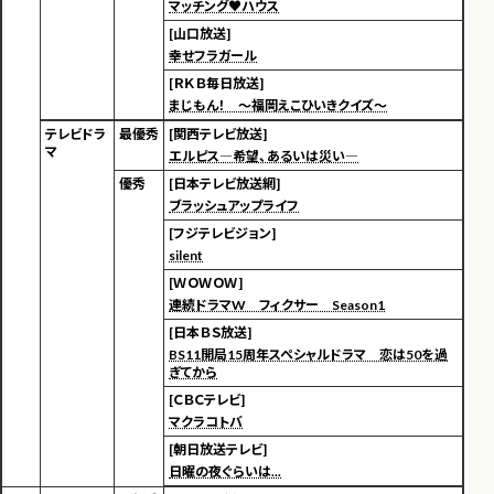
マッチング♥ハウス
[山口放送]
幸せフラガール
[ＲＫＢ毎日放送]
まじもん！ ～福岡えこひいきクイズ～
テレビドラ
最優秀
[関西テレビ放送]
マ
エルピス―希望、あるいは災い―
優秀
[日本テレビ放送網]
ブラッシュアップライフ
[フジテレビジョン]
silent
[ＷＯＷＯＷ]
連続ドラマW フィクサー Season1
[日本ＢＳ放送]
BS11開局15周年スペシャルドラマ 恋は50を過
ぎてから
[ＣＢＣテレビ]
マクラコトバ
[朝日放送テレビ]
日曜の夜ぐらいは...