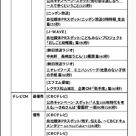
公共キャンペーン・スポット/街の音は道しるべ
一人で歩くということ(120秒)
[ニッポン放送]
自社媒体ＰＲスポット/ニッポン放送０時時報_支出
篇(55秒)
[Ｊ−ＷＡＶＥ]
自社媒体ＰＲスポット/こどもみらいプロジェクト
「おしごと幼稚園」 篇(80秒)
[朝日放送ラジオ]
中央軒 長崎皿うどん/11種類 篇(60秒)
[朝日放送ラジオ]
ニチレイフーズ ミニハンバーグ/他意のない子供
の手紙 篇(60秒)
[エフエム愛媛]
レクサス松山城北 企業ＣＭ/「助手席」 篇(60秒)
テレビＣＭ
最優秀
[ＣＢＣテレビ]
公共キャンペーン･スポット/「人生100年時代を考
える」～きぬさんは“看護師”一筋80年(180秒)
優秀
[ＣＢＣテレビ]
自社媒体ＰＲスポット/残す、伝える。～ＣＢＣドキュ
メンタリー on YouTube～(240秒)
[ＣＢＣテレビ]