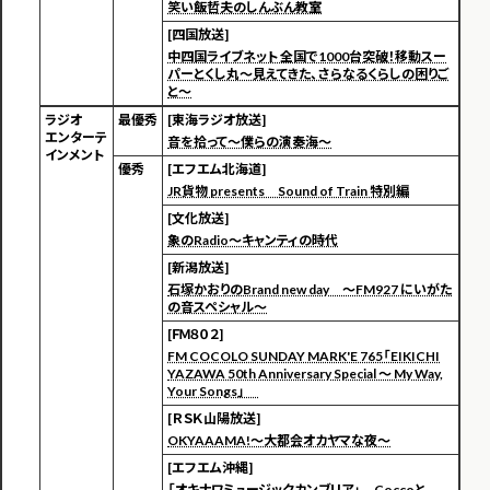
笑い飯哲夫のしんぶん教室
[四国放送]
中四国ライブネット 全国で1000台突破！移動スー
パーとくし丸～見えてきた、さらなるくらしの困りご
と～
ラジオ
最優秀
[東海ラジオ放送]
エンターテ
音を拾って～僕らの演奏海～
インメント
優秀
[エフエム北海道]
JR貨物 presents Sound of Train 特別編
[文化放送]
象のRadio～キャンティの時代
[新潟放送]
石塚かおりのBrand new day ～FM927 にいがた
の音スペシャル～
[ＦＭ８０２]
FM COCOLO SUNDAY MARK'E 765「EIKICHI
YAZAWA 50th Anniversary Special ～ My Way,
Your Songs」
[ＲＳＫ山陽放送]
OKYAAAMA!～大都会オカヤマな夜～
[エフエム沖縄]
「オキナワミュージックカンブリア」 Coccoと