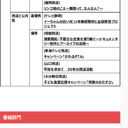
[福岡放送]
リンゴ飴のこえ～難聴って、なんなん？～
放送と公共
最優秀
[テレビ静岡]
性
イーちゃんの白い杖 25年継続取材と全国発信プロ
ジェクト
優秀
[信越放送]
満蒙開拓・不都合な史実を語り継ぐ～ドキュメンタ
リー制作とアーカイブの活用～
[東海テレビ放送]
キャンペーン「かわるＰＴＡ」
[山口放送]
平和を求めて ５０年の放送活動
[大分朝日放送]
子ども食堂応援キャンペーン「笑顔のおむすび」
番組部門