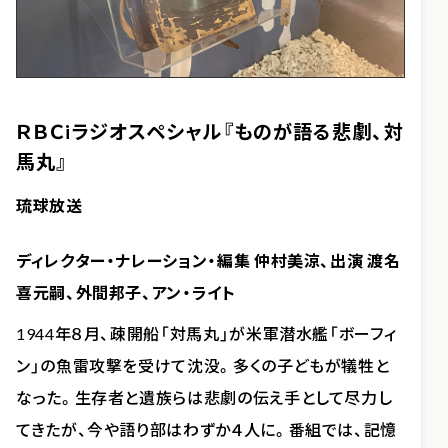
ＲＢＣiラジオスペシャル『ものが語る悲劇、対
馬丸』
琉球放送
ディレクター・ナレーション・編集 仲村美涼、出演 渡名
喜元嗣、外間邦子、アン・ライト
1944年８月、疎開船「対馬丸」が米軍潜水艦「ボーフィ
ン」の魚雷攻撃を受けて沈没。多くの子どもが犠牲と
なった。生存者と遺族らは悲劇の伝え手として尽力し
てきたが、今や語り部はわずか４人に。番組では、記憶