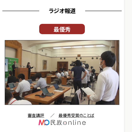
ラジオ報道
最優秀
審査講評
／
最優秀受賞のことば