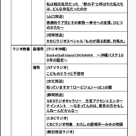
私は戦災孤児だった ”駅の子”と呼ばれた私たち
は、どんな存在だったのか
[山口放送]
医療的ケア児とその家族 ～幸せへの支援、ひとつ
のかたち～
[琉球放送]
ＲＢＣiラジオスペシャル『ものが語る悲劇、対馬丸』
ラジオ教養
最優秀
[ラジオ沖縄]
Basketball island OKINAWA ～沖縄バスケ１０
０年の歴史～
優秀
[ＳＴＶラジオ]
こどものミライと不登校
[文化放送]
知っていますか？ロービジョン～0と1の間
[静岡放送]
ＳＢＳラジオギャラリー 方言アクセントエンター
テインメント ～なまってんのは、東京の方かもし
んねーんだかんな～
[ＣＢＣラジオ]
ＣＢＣラジオ特集 わたしの居場所～みゆの物語
[朝日放送ラジオ]