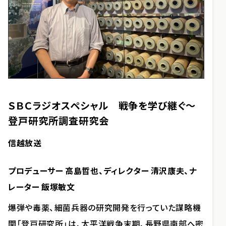
ＳＢＣラジオスペシャル 戦争を学び継ぐ～
登戸研究所調査研究会
信越放送
プロデューサー 高島哲也、ディレクター 清沢康夫、ナ
レーター 飯塚敏文
爆弾や毒薬、細菌兵器の研究開発を行っていた謀略機
関「登戸研究所」は、太平洋戦争末期、長野県南部へ密