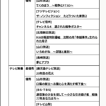
優秀
[山形放送]
でくのぼう ～戦争とPTSD～
[フジテレビジョン]
ザ・ノンフィクション たどりついた家族２
[テレビ信州]
チャンネル４ 遺された戦争ポスター
[北陸朝日放送]
ＨＡＢ報道特別番組 沈黙の月「寺越事件」忘れら
れた母子
[山口放送]
いろめがね ～部落と差別～
[長崎放送]
夢とアブラ
テレビ教養
最優秀
[鹿児島テレビ放送]
20年目の花火
優秀
[山形放送]
口福の献立～お腹と心を満たす嚥下食～
[ＢＳ−ＴＢＳ]
通信簿の少女を探して 〜小さな引き揚げ者 戦後
77年あなたは今〜
[テレビ山梨]