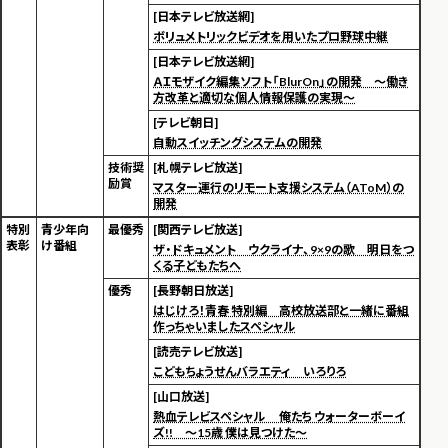
[日本テレビ放送網]
ボリュメトリックビデオを用いたプロ野球中継
[日本テレビ放送網]
ＡＩモザイク編集ソフト「BlurOn」の開発 ～働き
方改革と適切な個人情報保護の実現～
[テレビ朝日]
自動スイッチングシステムの開発
技術奨
[札幌テレビ放送]
励賞
マスター運行のリモート支援システム（AToM）の
開発
特別
青少年向
最優秀
[関西テレビ放送]
表彰
け番組
ザ・ドキュメント ウクライナ、9×9の歌 明日をつ
くる子どもたちへ
優秀
[長野朝日放送]
はじけろ！青春 特別編 高校放送部と一緒に番組
作っちゃいましたスペシャル
[読売テレビ放送]
こどもちょうせんバラエティ いろりろ
[山口放送]
熱血テレビスペシャル 俺たち ウォーターボーイ
ズ!! ～15歳 僕は見つけた～