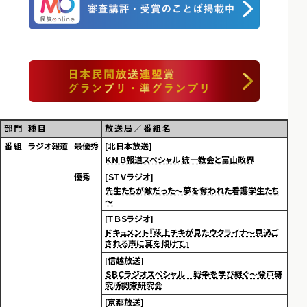
部 門
種 目
放 送 局 ／ 番 組 名
番 組
ラジオ報道
最優秀
[北日本放送]
ＫＮＢ報道スペシャル 統一教会と富山政界
優秀
[ＳＴＶラジオ]
先生たちが敵だった～夢を奪われた看護学生たち
～
[ＴＢＳラジオ]
ドキュメント『荻上チキが見たウクライナ～見過ご
される声に耳を傾けて』
[信越放送]
ＳＢＣラジオスペシャル 戦争を学び継ぐ～登戸研
究所調査研究会
[京都放送]