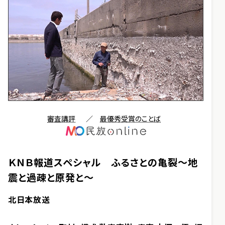
審査講評
／
最優秀受賞のことば
ＫＮＢ報道スペシャル ふるさとの亀裂～地
震と過疎と原発と～
北日本放送