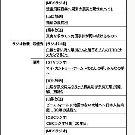
[ＭＢＳラジオ]
流言飛語百年～関東大震災と現代のヘイト
[山口放送]
捕鯨の現在地
[熊本放送]
真実を求めて～免田事件が問い続けるもの～
ラジオ教養
最優秀
[ラジオ沖縄]
白線と青い海～早川さんと饒平名さんの７３０（ナ
ナサンマル）～
優秀
[ＳＴＶラジオ]
マイ・カントリー・ホーム～わたしの夢、みんなの夢
～
[文化放送]
小松左京クロニクル～「日本沈没を探す旅」特別
編 初語り
[山梨放送]
ピースフィールド 地雷のない大地へ～日本人技術
者 ３０年の挑戦～
[ＣＢＣラジオ]
ＣＢＣラジオ特集「２０年目」
[ＭＢＳラジオ]