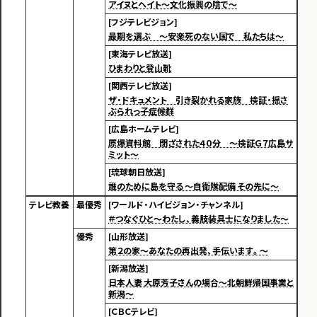
アイヌとヘイト～文化振興の陰で～
[フジテレビジョン]
最期を選ぶ ～安楽死のない国で 私たちは～
[東海テレビ放送]
ひまわりと登山靴
[関西テレビ放送]
ザ・ドキュメント 引き裂かれる家族 検証・揺さ
ぶられっ子症候群
[広島ホームテレビ]
原爆資料館 閉ざされた４０分 ～検証Ｇ７広島サ
ミット～
[琉球朝日放送]
誰のために島を守る ～自衛隊配備 その先に～
テレビ教養
最優秀
[ワールド・ハイビジョン・チャンネル]
＃つなぐひと～わたし、義肢装具士になりました～
優秀
[山形放送]
第２の家～あなたの再出発、手伝います。～
[新潟放送]
日本人妻 大原芳子さんの場合～北朝鮮帰国事業と
新潟～
[ＣＢＣテレビ]