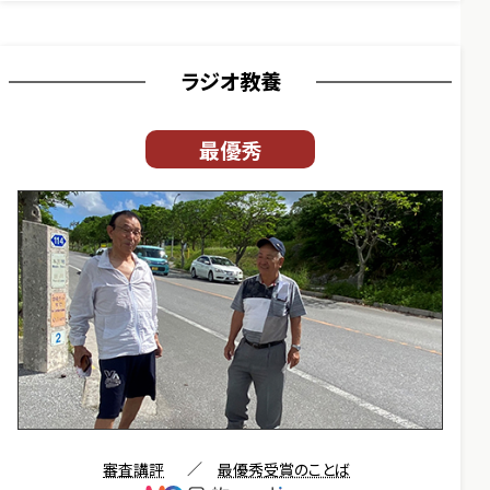
ラジオ教養
最優秀
審査講評
／
最優秀受賞のことば