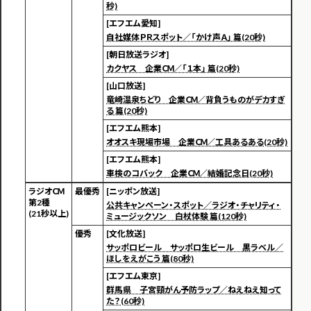
秒)
[エフエム愛知]
自社媒体ＰＲスポット／「かけ声Ａ」 篇(20秒)
[朝日放送ラジオ]
カクヤス 企業ＣＭ／「１本」 篇(20秒)
[山口放送]
竜崎温泉ちどり 企業ＣＭ／背負うものがデカすぎ
る 篇(20秒)
[エフエム熊本]
オオスキ現場市場 企業ＣＭ／工具あるある(20秒)
[エフエム熊本]
車検のコバック 企業ＣＭ／結婚記念日(20秒)
ラジオＣＭ
最優秀
[ニッポン放送]
第2種
公共キャンペーン・スポット／ラジオ・チャリティ・
(21秒以上)
ミュージックソン 白杖体験 篇(120秒)
優秀
[文化放送]
サッポロビール サッポロ生ビール 黒ラベル／
ほしをえがこう 篇(80秒)
[エフエム東京]
群馬県 子宮頸がん予防ラップ／ねえねえ知って
た？(60秒)