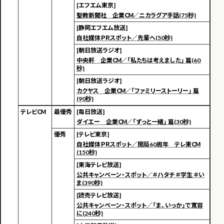
[エフエム東京]
聖教新聞社 企業ＣＭ／ニカラグア手話(75秒)
[静岡エフエム放送]
自社媒体ＰＲスポット／先輩へ(50秒)
[朝日放送ラジオ]
中央軒 企業ＣＭ／「私たちは考えました」 篇(60
秒)
[朝日放送ラジオ]
カクヤス 企業ＣＭ／「ファミリーストーリー」 篇
(90秒)
テレビＣＭ
最優秀
[毎日放送]
ダイエー 企業ＣＭ／「ずっと一緒」 篇(30秒)
優秀
[テレビ東京]
自社媒体ＰＲスポット／開局60周年 テレ東ＣＭ
(150秒)
[東海テレビ放送]
公共キャンペーン・スポット／＃ハタチ ＃学生 ＃い
ま(390秒)
[読売テレビ放送]
公共キャンペーン・スポット／「ま、いっか」で寛容
に(240秒)