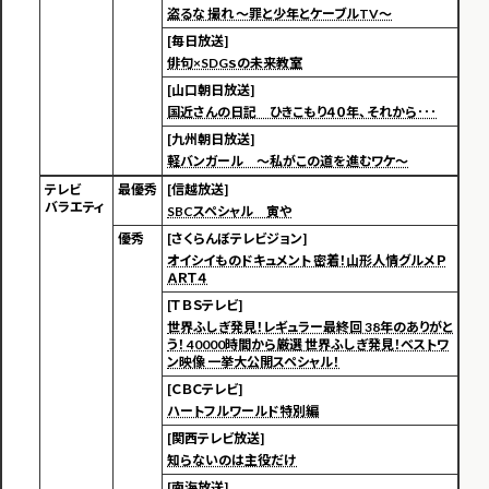
盗るな 撮れ ～罪と少年とケーブルTV～
[毎日放送]
俳句×SDGｓの未来教室
[山口朝日放送]
国近さんの日記 ひきこもり４０年、それから･･･
[九州朝日放送]
軽バンガール ～私がこの道を進むワケ～
テレビ
最優秀
[信越放送]
バラエティ
SBCスペシャル 寅や
優秀
[さくらんぼテレビジョン]
オイシイものドキュメント 密着！山形人情グルメＰ
ＡＲＴ４
[ＴＢＳテレビ]
世界ふしぎ発見！レギュラー最終回 38年のありがと
う！ 40000時間から厳選 世界ふしぎ発見！ベストワ
ン映像 一挙大公開スペシャル！
[ＣＢＣテレビ]
ハートフルワールド特別編
[関西テレビ放送]
知らないのは主役だけ
[南海放送]