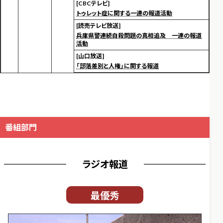
[CBCテレビ]
トゥレット症に関する一連の報道活動
[読売テレビ放送]
兵庫県警連続自殺問題の真相追及 一連の報道
活動
[山口放送]
「部落差別と人権」に関する報道
番組部門
ラジオ報道
最優秀