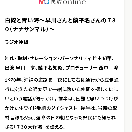
白線と青い海～早川さんと饒平名さんの７３
０（ナナサンマル）～
ラジオ沖縄
制作・取材・ナレーション・パーソナリティ 竹中知華、
出演 早川 亨、饒平名知昭、プロデューサー 西中 隆
1978年、沖縄の道路を一夜にして右側通行から左側通
行に変えた交通変更で一緒に働いた仲間を探してほし
いという電話がきっかけ。前半は、困難と思いつつ呼び
かけた生ワイド番組のダイジェスト。後半は、当時の取
材音源も交え、運命の日の朝となった県民にも知られ
ざる「７３０大作戦」を伝える。