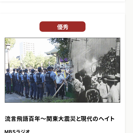
優秀
流言飛語百年～関東大震災と現代のヘイト
ＭＢＳラジオ