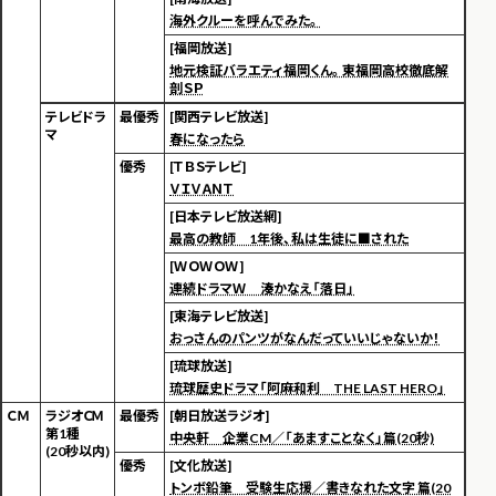
海外クルーを呼んでみた。
[福岡放送]
地元検証バラエティ福岡くん。東福岡高校徹底解
剖ＳＰ
テレビドラ
最優秀
[関西テレビ放送]
マ
春になったら
優秀
[ＴＢＳテレビ]
ＶＩＶＡＮＴ
[日本テレビ放送網]
最高の教師 1年後、私は生徒に■された
[ＷＯＷＯＷ]
連続ドラマＷ 湊かなえ「落日」
[東海テレビ放送]
おっさんのパンツがなんだっていいじゃないか！
[琉球放送]
琉球歴史ドラマ「阿麻和利 THE LAST HERO」
Ｃ Ｍ
ラジオＣＭ
最優秀
[朝日放送ラジオ]
第1種
中央軒 企業CM／「あますことなく」篇(20秒)
(20秒以内)
優秀
[文化放送]
トンボ鉛筆 受験生応援／書きなれた文字 篇(20