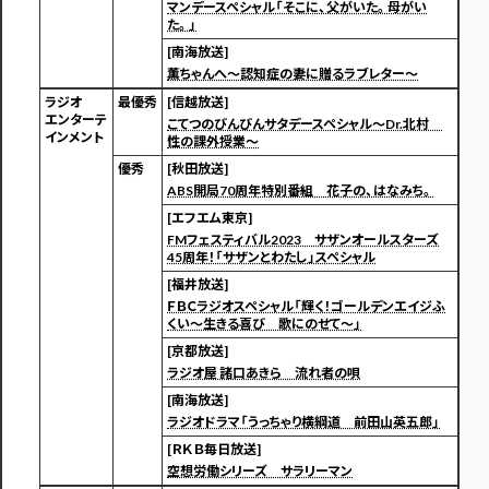
マンデースペシャル「そこに、父がいた。母がい
た。」
[南海放送]
薫ちゃんへ～認知症の妻に贈るラブレター～
ラジオ
最優秀
[信越放送]
エンターテ
こてつのびんびんサタデースペシャル～Dr.北村
インメント
性の課外授業～
優秀
[秋田放送]
ABS開局70周年特別番組 花子の、はなみち。
[エフエム東京]
FMフェスティバル2023 サザンオールスターズ
45周年！「サザンとわたし」スペシャル
[福井放送]
ＦＢＣラジオスペシャル「輝く！ゴールデンエイジふ
くい～生きる喜び 歌にのせて～」
[京都放送]
ラジオ屋 諸口あきら 流れ者の唄
[南海放送]
ラジオドラマ「うっちゃり横綱道 前田山英五郎」
[ＲＫＢ毎日放送]
空想労働シリーズ サラリーマン