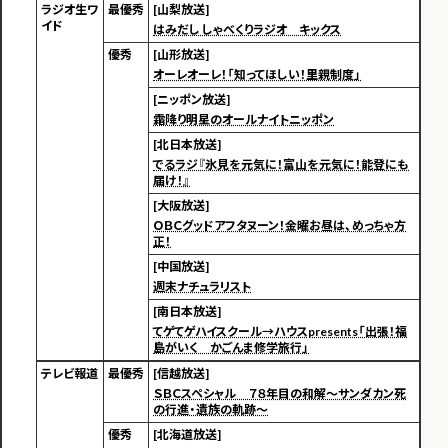
ラジオ生ワ
最優秀
[山梨放送]
イド
はみだし しゃべくりラジオ キックス
優秀
[山形放送]
オーレオーレ！「知ってほしい！里親制度」
[ニッポン放送]
霜降り明星のオールナイトニッポン
[北日本放送]
でるラジ『氷見を元気に！富山を元気に！能登にも
届け！』
[大阪放送]
ＯＢＣグッドアフタヌーン！金曜お昼は、めっちゃ方
正！
[中国放送]
週末ナチュラリスト
[南日本放送]
てゲてゲハイスクール→ハウスpresents「出張！福
島がいく かごんま修学旅行」
テレビ報道
最優秀
[信越放送]
ＳＢＣスペシャル ７８年目の和解～サンダカン死
の行進・遺族の軌跡～
優秀
[北海道放送]