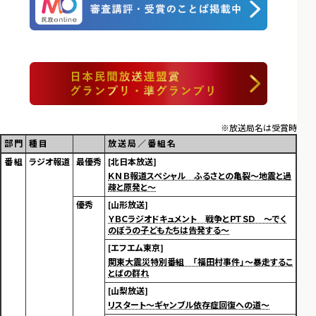
※放送局名は受賞時
部 門
種 目
放 送 局 ／ 番 組 名
番 組
ラジオ報道
最優秀
[北日本放送]
ＫＮＢ報道スペシャル ふるさとの亀裂～地震と過
疎と原発と～
優秀
[山形放送]
ＹＢＣラジオドキュメント 戦争とＰＴＳＤ ～でく
のぼうの子どもたちは告発する～
[エフエム東京]
関東大震災特別番組 「福田村事件」～暴走するこ
とばの群れ
[山梨放送]
リスタート～ギャンブル依存症回復への道～