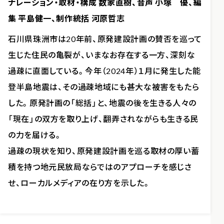
ナレーション・取材・構成 数家直樹、音声 小塚 優、編
集 平島健一、制作統括 河原哲志
石川県珠洲市は20年前、原発建設計画の賛否を巡って
生じた住民の亀裂が、いまなお存在する一方、深刻な
過疎に直面している。今年（2024年）１月に発生した能
登半島地震は、その過疎地域にも甚大な被害をもたら
した。原発計画の「総括」と、地震の後を生きる人々の
「現在」の双方を取り上げ、翻弄されながらも生きる民
の力を届ける。
過疎の現状を知り、原発建設計画を巡る取材の厚い蓄
積を持つ地元民放局ならではのアプローチを感じさ
せ、ローカルメディアの在り方を示した。