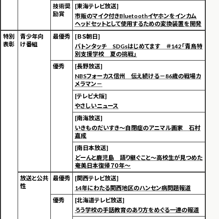
技術奨
[東海テレビ放送]
励賞
市販のマイク付きBluetoothイヤホンをインカム
ヘッドセットとして使用するための変換装置を開発
特別
青少年向
最優秀
[ＢＳ朝日]
表彰
け番組
バトンタッチ SDGsはじめてます ＃142「青鳥特
別支援学校 夏の挑戦」
優秀
[長野放送]
NBSフォーカス信州 伝え続ける－86歳の戦場カ
メラマン－
[テレビ大阪]
やさしいニュース
[南海放送]
いきものだいすき～自閉症のアニマル画家 石村
嘉成
[南日本放送]
どーんと鹿児島 語り継ぐこと～高校生が見つめた
奄美日本復帰７０年～
放送と公共
最優秀
[関西テレビ放送]
性
14年にわたる関西地区のハンセン病問題報道
優秀
[北海道テレビ放送]
ろう学校の手話教育のあり方をめぐる一連の報道