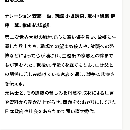
ナレーション 安藤 勲、朗読 小坂憲央、取材・編集 伊
藤 翼、構成 結城義則
第二次世界大戦の戦地で心に深い傷を負い、故郷に生
還した兵士たち。戦場での望まぬ殺人や、敵襲への恐
怖などによって心が壊され、生還後の家族との絆まで
もが奪われた。戦後80年近くを経てもなお、亡き父と
の関係に苦しみ続けている家族を通じ、戦争の悲惨さ
を伝える。
元兵士と、その遺族の苦しみを丹念な取材による証言
や資料から浮かび上がらせ、問題をなおざりにしてきた
日本政府や社会をあらためて問い直す秀作。