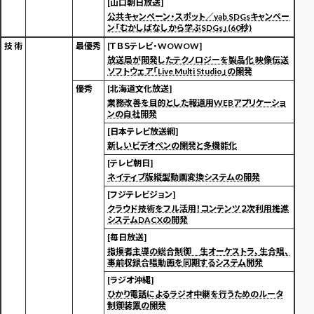
[山口朝日放送]
公共キャンペーン・スポット／yab SDGsキャンペー
ン「むかしばなしから学ぶSDGs」(60秒)
技 術
最優秀
[ＴＢＳテレビ・WOWOW]
放送局が開発したテクノロジーを製品化 映像伝送
ソフトウェア「Live Multi Studio」の開発
優秀
[北海道文化放送]
業務改善を目的とした報道用WEBアプリケーショ
ンの自社開発
[日本テレビ放送網]
新しいビデオペンの開発と多機能化
[テレビ朝日]
ネイティブ版縦型動画変換システムの開発
[フジテレビジョン]
クラウド技術をフル活用！コンテンツ２次利用推進
システムDACXの開発
[毎日放送]
指揮者主導の総合制御 生オーケストラ、生合唱、
事前収録合唱動画を同期するシステム開発
[ラジオ沖縄]
ひかり電話によるラジオ中継を行うためのルータ
制御装置の開発