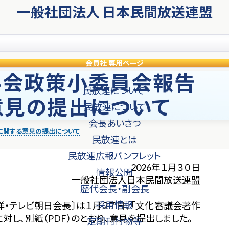
一般社団法人 日本民間放送連盟
会員社
専用ページ
科会政策小委員会報告
民放連について
意見の提出について
民放連について
会長あいさつ
に関する意見の提出について
民放連とは
民放連広報パンフレット
2026年１月３０日
情報公開
一般社団法人日本民間放送連盟
歴代会長・副会長
採用情報
・テレビ朝日会長〕は１月２７日、「文化審議会著作
し、別紙（PDF）のとおり、意見を提出しました。
定期刊行物等